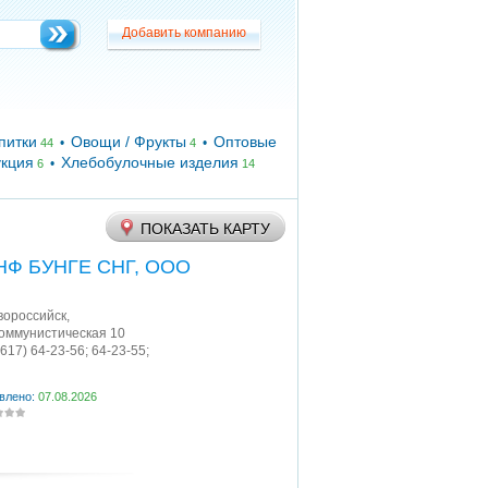
Добавить компанию
Добавить компанию
питки
Овощи / Фрукты
Оптовые
•
•
44
4
укция
Хлебобулочные изделия
•
6
14
ПОКАЗАТЬ КАРТУ
НФ БУНГЕ СНГ, ООО
овороссийск
,
Коммунистическая 10
8617) 64-23-56; 64-23-55;
влено:
07.08.2026