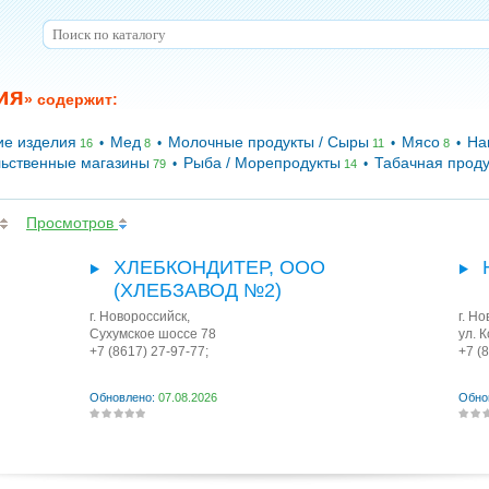
ия
» содержит:
ие изделия
Мед
Молочные продукты / Сыры
Мясо
На
•
•
•
•
16
8
11
8
ьственные магазины
Рыба / Морепродукты
Табачная прод
•
•
79
14
Просмотров
ХЛЕБКОНДИТЕР, ООО
(ХЛЕБЗАВОД №2)
г. Новороссийск
,
г. Н
Сухумское шоссе 78
ул. 
+7 (8617) 27-97-77;
+7 (
Обновлено:
07.08.2026
Обно