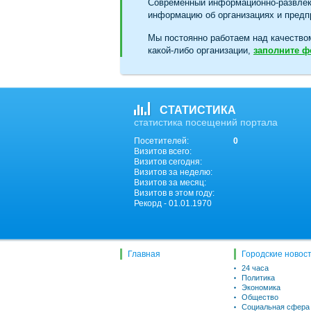
Современный информационно-развлек
информацию об организациях и предпр
Мы постоянно работаем над качество
какой-либо организации,
заполните 
СТАТИСТИКА
статистика посещений портала
Посетителей:
0
Визитов всего:
Визитов сегодня:
Визитов за неделю:
Визитов за месяц:
Визитов в этом году:
Рекорд - 01.01.1970
Главная
Городские новос
24 часа
Политика
Экономика
Общество
Социальная сфера