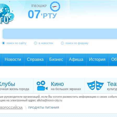
ЇПВЭШЖР
07
‘РТУ
поиск по сайту
в новостях
поиск по форуму
Новости
Справка
Бизнес
Афиша
История
Об
Клубы
Кино
Теа
очная жизнь города
на больших экранах
культу
е руководители организаций, если Вы хотите разместить информацию о своих события
ию на электронный адрес afisha@novo-city.ru
ОВОРОССИЙСКА
ПРОДУКТЫ ПИТАНИЯ