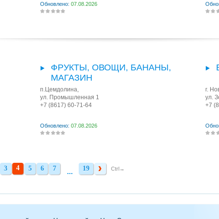
Обновлено:
07.08.2026
Обно
ФРУКТЫ, ОВОЩИ, БАНАНЫ,
МАГАЗИН
п.Цемдолина
,
г. Н
ул. Промышленная 1
ул. 
+7 (8617) 60-71-64
+7 (
Обновлено:
07.08.2026
Обно
4
3
5
6
7
19
3
5
6
7
19
Ctrl→
...