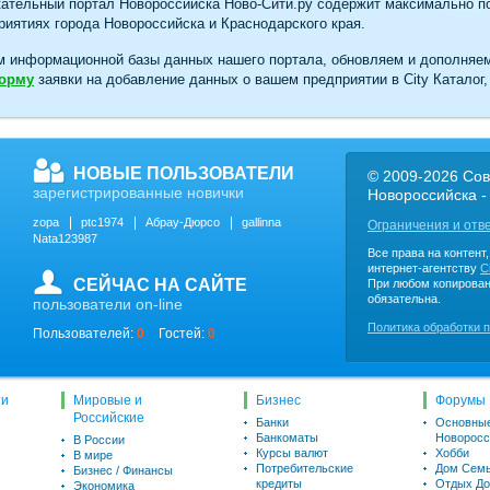
ательный портал Новороссийска Ново-Сити.ру содержит максимально п
иятиях города Новороссийска и Краснодарского края.
м информационной базы данных нашего портала, обновляем и дополняе
форму
заявки на добавление данных о вашем предприятии в City Каталог,
НОВЫЕ ПОЛЬЗОВАТЕЛИ
© 2009-2026 Сов
зарегистрированные новички
Новороссийска -
zopa
ptc1974
Абрау-Дюрсо
gallinna
Ограничения и отв
Nata123987
Все права на контент
интернет-агентству
C
СЕЙЧАС НА САЙТЕ
При любом копирован
обязательна.
пользователи on-line
Политика обработки 
Пользователей:
0
Гостей:
0
ти
Мировые и
Бизнес
Форумы
Российские
Банки
Основны
Банкоматы
Новоросс
В России
Курсы валют
Хобби
В мире
Потребительские
Дом Семь
Бизнес / Финансы
кредиты
Отдых До
Экономика