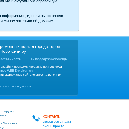
олную и актуальную справочную
м информацию, и, если вы не нашли
 и мы обязательно её добавим.
ременный портал города-героя
 Ново-Сити.ру
етственность
Тех.поддержка/помощь
, дизайн и программирование принадлежат
imes WEB Development
.
ии материалов сайта ссылка на источник
персональных данных
е форумы
ийска
КОНТАКТЫ
связаться с нами
я Здоровье
очень просто
суг