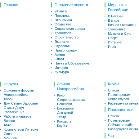
Главная
Городские новости
Мировые и
Российские
24 часа
Политика
В России
Экономика
В мире
Общество
Бизнес / Финансы
Социальная сфера
Экономика
Транспорт
Музыка и Кино
Строительство
Спорт
Экология
Интернет
Здоровье
Игры
Правопорядок
Армия
Спорт
Наука и Образование
История
Культура
Форумы
Афиша
Клубы
Новороссийска
Основные форумы
Список
Новороссийска
По интересам
Кино
Хобби
Лента клубов
Скоро на экранах
Дом Семья Здоровье
Развернутая лента
Рецензии
Отдых Досуг
Викторины
Пользователи
Развлечения
Для детей
Список
Работа и карьера
Театр
По интересам
Бизнес
Концерты
Сейчас на сайте
Авто
Клубы
Развернутая лента
Компьютеры Интернет
Связь
Чат
Мой Дом