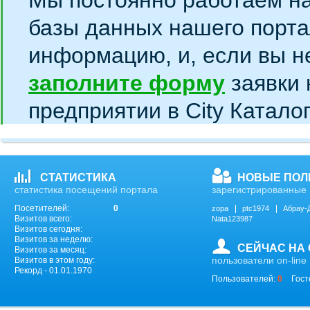
Мы постоянно работаем н
базы данных нашего порта
информацию, и, если вы н
заполните форму
заявки 
предприятии в City Катало
СТАТИСТИКА
НОВЫЕ ПОЛ
статистика посещений портала
зарегистрированные 
Посетителей:
0
zopa
ptc1974
Абрау-
Визитов всего:
Nata123987
Визитов сегодня:
Визитов за неделю:
СЕЙЧАС НА
Визитов за месяц:
пользователи on-line
Визитов в этом году:
Рекорд - 01.01.1970
Пользователей:
0
Гост