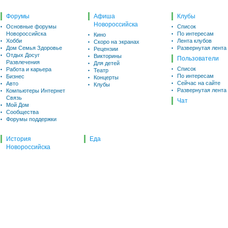
Форумы
Афиша
Клубы
Новороссийска
Основные форумы
Список
Новороссийска
По интересам
Кино
Хобби
Лента клубов
Скоро на экранах
Дом Семья Здоровье
Развернутая лента
Рецензии
Отдых Досуг
Викторины
Пользователи
Развлечения
Для детей
Список
Работа и карьера
Театр
По интересам
Бизнес
Концерты
Сейчас на сайте
Авто
Клубы
Развернутая лента
Компьютеры Интернет
Связь
Чат
Мой Дом
Сообщества
Форумы поддержки
История
Еда
Новороссийска