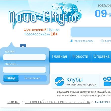
ІЮБЪАХ
09
‘
Современный
Портал
Новороссийска
16+
поиск по сайту
в но
ЛОГИН
Главная
Новости
Справка
ПАРОЛЬ
Еще
Регистрация
Клубы
ночная жизнь города
Уважаемые руководители организаций, ес
информацию на электронный адрес afisha@
ГЛАВНАЯ
ТЕЛЕФОННЫЙ СПРАВОЧНИК НОВОРОССИЙСКА
КУЛЬТУРА /