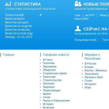
СТАТИСТИКА
НОВЫЕ ПОЛ
статистика посещений портала
зарегистрированные 
Посетителей:
0
zopa
ptc1974
Абрау-
Визитов всего:
Nata123987
Визитов сегодня:
Визитов за неделю:
СЕЙЧАС НА
Визитов за месяц:
пользователи on-line
Визитов в этом году:
Рекорд - 01.01.1970
Пользователей:
0
Гост
Главная
Городские новости
Мировые и
Российские
24 часа
Политика
В России
Экономика
В мире
Общество
Бизнес / Финансы
Социальная сфера
Экономика
Транспорт
Музыка и Кино
Строительство
Спорт
Экология
Интернет
Здоровье
Игры
Правопорядок
Армия
Спорт
Наука и Образование
История
Культура