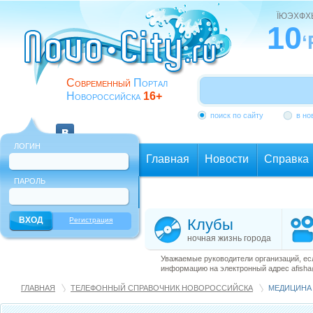
ЇЮЭХФ
10
‘
Современный
Портал
Новороссийска
16+
поиск по сайту
в но
ЛОГИН
Главная
Новости
Справка
ПАРОЛЬ
Еще
Регистрация
Клубы
ночная жизнь города
Уважаемые руководители организаций, ес
информацию на электронный адрес afisha@
ГЛАВНАЯ
ТЕЛЕФОННЫЙ СПРАВОЧНИК НОВОРОССИЙСКА
МЕДИЦИНА