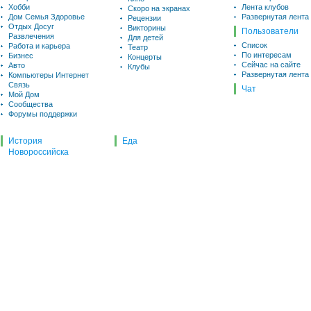
Хобби
Лента клубов
Скоро на экранах
Дом Семья Здоровье
Развернутая лента
Рецензии
Отдых Досуг
Викторины
Пользователи
Развлечения
Для детей
Список
Работа и карьера
Театр
По интересам
Бизнес
Концерты
Сейчас на сайте
Авто
Клубы
Развернутая лента
Компьютеры Интернет
Связь
Чат
Мой Дом
Сообщества
Форумы поддержки
История
Еда
Новороссийска