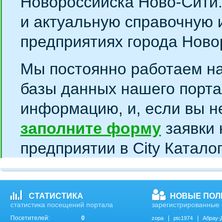
Новороссийска Ново-Сити
и актуальную справочную 
предприятиях города Ново
Мы постоянно работаем н
базы данных нашего порта
информацию, и, если вы н
заполните форму
заявки 
предприятии в City Катало
СТАТИСТИКА
НОВЫЕ ПОЛ
статистика посещений портала
зарегистрированные 
Посетителей:
0
zopa
ptc1974
Абрау-