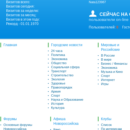
Визитов всего:
Nata123987
Визитов сегодня:
Визитов за неделю:
СЕЙЧАС НА
Визитов за месяц:
пользователи on-line
Визитов в этом году:
Рекорд - 01.01.1970
Пользователей:
0
Гост
Главная
Городские новости
Мировые и
Российские
24 часа
Политика
В России
Экономика
В мире
Общество
Бизнес / Финансы
Социальная сфера
Экономика
Транспорт
Музыка и Кино
Строительство
Спорт
Экология
Интернет
Здоровье
Игры
Правопорядок
Армия
Спорт
Наука и Образование
История
Культура
Форумы
Афиша
Клубы
Новороссийска
Основные форумы
Список
Новороссийска
По интересам
Кино