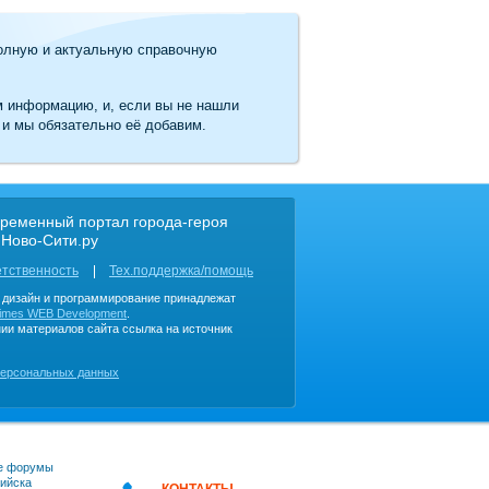
олную и актуальную справочную
м информацию, и, если вы не нашли
 и мы обязательно её добавим.
ременный портал города-героя
 Ново-Сити.ру
етственность
Тех.поддержка/помощь
, дизайн и программирование принадлежат
imes WEB Development
.
ии материалов сайта ссылка на источник
персональных данных
е форумы
ийска