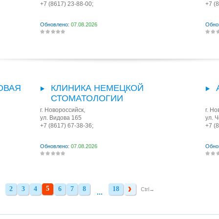
+7 (8617) 23-88-00;
+7 (
Обновлено:
07.08.2026
Обно
ОВАЯ
КЛИНИКА НЕМЕЦКОЙ
СТОМАТОЛОГИИ
г. Новороссийск
,
г. Н
ул. Видова 165
ул. 
+7 (8617) 67-38-36;
+7 (
Обновлено:
07.08.2026
Обно
5
2
3
4
6
7
8
18
2
3
4
6
7
8
18
Ctrl→
...