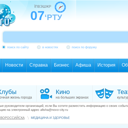
ЇПВЭШЖР
07
‘РТУ
поиск по сайту
в новостях
поиск по форуму
Новости
Справка
Бизнес
Афиша
История
Об
Клубы
Кино
Теа
очная жизнь города
на больших экранах
культу
е руководители организаций, если Вы хотите разместить информацию о своих события
ию на электронный адрес afisha@novo-city.ru
ОВОРОССИЙСКА
МЕДИЦИНА И ЗДОРОВЬЕ