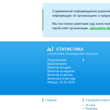
Современный информационно-развлек
информацию об организациях и предпр
Мы постоянно работаем над качество
какой-либо организации,
заполните 
СТАТИСТИКА
статистика посещений портала
Посетителей:
0
Визитов всего:
Визитов сегодня:
Визитов за неделю:
Визитов за месяц:
Визитов в этом году:
Рекорд - 01.01.1970
Главная
Городские новос
24 часа
Политика