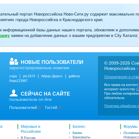
ательный портал Новороссийска Ново-Сити.ру содержит максимально п
иятиях города Новороссийска и Краснодарского края.
м информационной базы данных нашего портала, обновляем и дополняе
форму
заявки на добавление данных о вашем предприятии в City Каталог,
НОВЫЕ ПОЛЬЗОВАТЕЛИ
© 2009-2026 Сов
зарегистрированные новички
Новороссийска -
zopa
ptc1974
Абрау-Дюрсо
gallinna
Ограничения и отв
Nata123987
Все права на контент
интернет-агентству
C
СЕЙЧАС НА САЙТЕ
При любом копирован
обязательна.
пользователи on-line
Политика обработки 
Пользователей:
0
Гостей:
0
ти
Мировые и
Бизнес
Форумы
Российские
Банки
Основны
Банкоматы
Новоросс
В России