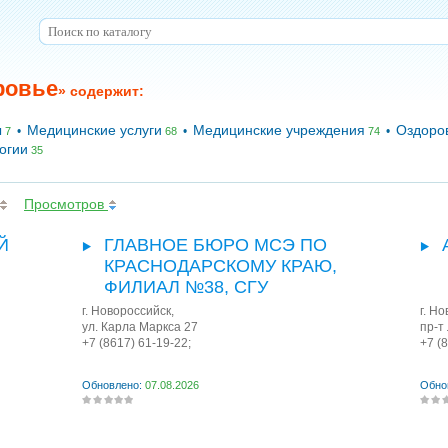
ровье
» содержит:
ы
Медицинские услуги
Медицинские учреждения
Оздоро
•
•
•
7
68
74
огии
35
Просмотров
Й
ГЛАВНОЕ БЮРО МСЭ ПО
КРАСНОДАРСКОМУ КРАЮ,
ФИЛИАЛ №38, СГУ
г. Новороссийск
,
г. Н
ул. Карла Маркса 27
пр-т
+7 (8617) 61-19-22;
+7 (
Обновлено:
07.08.2026
Обно