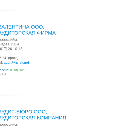
ВАЛЕНТИНА ООО,
АУДИТОРСКАЯ ФИРМА
овороссийск
,
Видова 158 А
8617) 26-10-12;
7-24;
(факс)
il:
audit@nvrsk.net
влено:
06.08.2026
АУДИТ-БЮРО ООО,
АУДИТОРСКАЯ КОМПАНИЯ
овороссийск
,