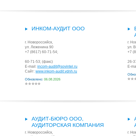
ИНКОМ-АУДИТ ООО
г. Новороссийск
,
г. Н
ул. Леженина 90
ул. 
+7 (8617) 60-71-54;
+7 (
60-71-53;
(факс)
26-3
E-mail:
incom-audit@sovintel.ru
E-ma
Сайт:
www.inkom-audit.vdnh.ru
Обно
Обновлено:
06.08.2026
АУДИТ-БЮРО ООО,
АУДИТОРСКАЯ КОМПАНИЯ
г. Новороссийск
,
г. Н