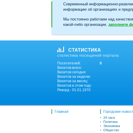
Современный информационно-развлек
информацию об организациях и предпр
Мы постоянно работаем над качество
какой-либо организации,
заполните 
СТАТИСТИКА
статистика посещений портала
Посетителей:
0
Визитов всего:
Визитов сегодня:
Визитов за неделю:
Визитов за месяц:
Визитов в этом году:
Рекорд - 01.01.1970
Главная
Городские новос
24 часа
Политика
Экономика
Общество