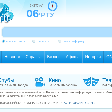
ЗХВТХАУ
06
‘РТУ
поиск по сайту
в новостях
поиск по форуму
Новости
Справка
Бизнес
Афиша
История
Об
Клубы
Кино
Теа
очная жизнь города
на больших экранах
культу
е руководители организаций, если Вы хотите разместить информацию о своих события
ию на электронный адрес afisha@novo-city.ru
ОВОРОССИЙСКА
ФИНАНСОВЫЕ УСЛУГИ
АУДИТОРСКИЕ УСЛУГИ