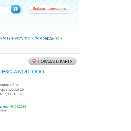
Добавить компанию
Добавить компанию
нговые услуги
Ломбарды
•
•
2
10
ПОКАЗАТЬ КАРТУ
ЛЕКС-АУДИТ ООО
овороссийск
,
ское шоссе 15
8617) 60-10-37;
влено:
06.08.2026