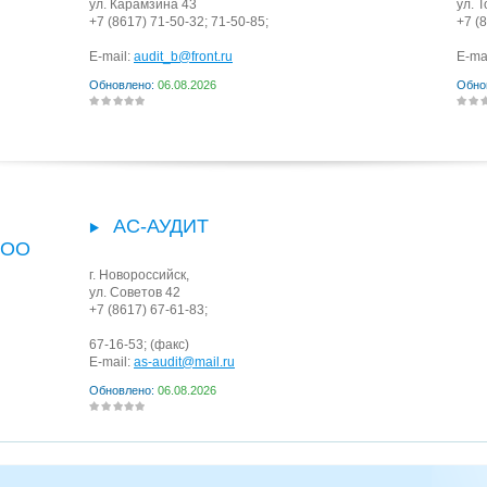
ул. Карамзина 43
ул. 
+7 (8617) 71-50-32; 71-50-85;
+7 (
E-mail:
audit_b@front.ru
E-ma
Обновлено:
06.08.2026
Обно
АС-АУДИТ
ООО
г. Новороссийск
,
ул. Советов 42
+7 (8617) 67-61-83;
67-16-53;
(факс)
E-mail:
as-audit@mail.ru
Обновлено:
06.08.2026