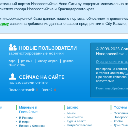
ательный портал Новороссийска Ново-Сити.ру содержит максимально п
иятиях города Новороссийска и Краснодарского края.
м информационной базы данных нашего портала, обновляем и дополняе
форму
заявки на добавление данных о вашем предприятии в City Каталог,
НОВЫЕ ПОЛЬЗОВАТЕЛИ
© 2009-2026 Сов
зарегистрированные новички
Новороссийска -
zopa
ptc1974
Абрау-Дюрсо
gallinna
Ограничения и отв
Nata123987
Все права на контент
интернет-агентству
C
СЕЙЧАС НА САЙТЕ
При любом копирован
обязательна.
пользователи on-line
Политика обработки 
Пользователей:
0
Гостей:
0
ти
Мировые и
Бизнес
Форумы
Российские
Банки
Основны
Банкоматы
Новоросс
В России
Курсы валют
Хобби
В мире
Потребительские
Дом Семь
Бизнес / Финансы