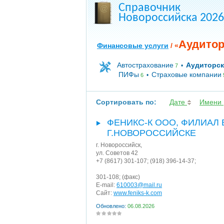
Справочник
Новороссийска 2026
Аудитор
Финансовые услуги
/ «
Автострахование
Аудиторск
•
7
ПИФы
Страховые компании
•
6
Сортировать по:
Дате
Имени
ФЕНИКС-К ООО, ФИЛИАЛ 
Г.НОВОРОССИЙСКЕ
г. Новороссийск
,
ул. Советов 42
+7 (8617) 301-107; (918) 396-14-37;
301-108;
(факс)
E-mail:
610003@mail.ru
Сайт:
www.feniks-k.com
Обновлено:
06.08.2026