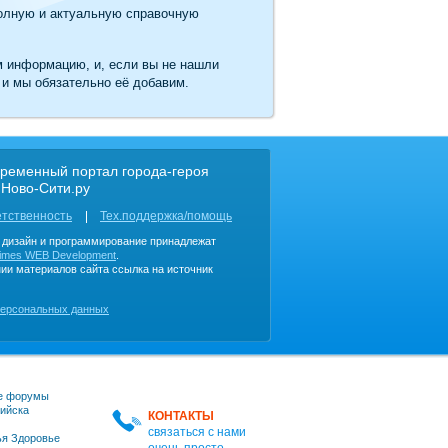
олную и актуальную справочную
м информацию, и, если вы не нашли
 и мы обязательно её добавим.
ременный портал города-героя
 Ново-Сити.ру
етственность
Тех.поддержка/помощь
, дизайн и программирование принадлежат
imes WEB Development
.
ии материалов сайта ссылка на источник
персональных данных
е форумы
ийска
КОНТАКТЫ
связаться с нами
я Здоровье