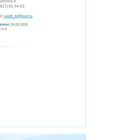
Толстого 4
8617) 61-34-61;
il:
audit_b@front.ru
влено:
06.08.2026