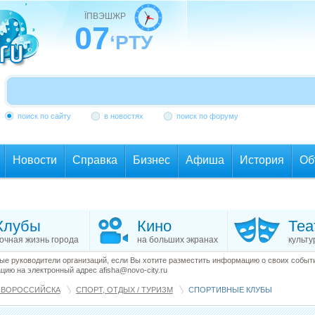
ЇПВЭШЖР
07
‘РТУ
поиск по сайту
в новостях
поиск по форуму
Новости
Справка
Бизнес
Афиша
История
Об
Клубы
Кино
Теа
очная жизнь города
на больших экранах
культу
е руководители организаций, если Вы хотите разместить информацию о своих события
ию на электронный адрес afisha@novo-city.ru
ОВОРОССИЙСКА
СПОРТ, ОТДЫХ / ТУРИЗМ
СПОРТИВНЫЕ КЛУБЫ