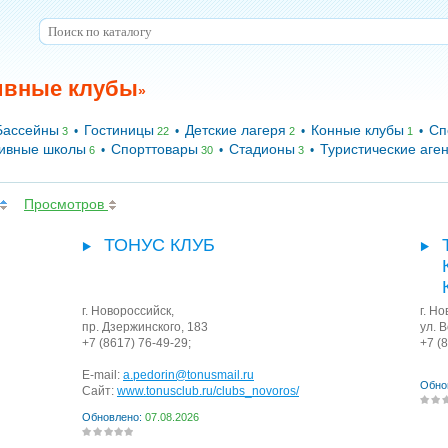
ивные клубы
»
Бассейны
Гостиницы
Детские лагеря
Конные клубы
Сп
•
•
•
•
3
22
2
1
ивные школы
Спорттовары
Стадионы
Туристические аген
•
•
•
6
30
3
Просмотров
ТОНУС КЛУБ
г. Новороссийск
,
г. Н
пр. Дзержинского, 183
ул. 
+7 (8617) 76-49-29;
+7 (
E-mail:
a.pedorin@tonusmail.ru
Обно
Сайт:
www.tonusclub.ru/clubs_novoros/
Обновлено:
07.08.2026