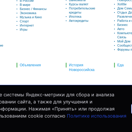
Банкоматы
Новоросс
В России
Курсы валют
Хобби
В мире
Потребительские
Дом Семь
Бизнес / Финансы
кредиты
Отдых До
Экономика
Ипотека
Развлече
Музыка и Кино
Автокредиты
Работа и
Спорт
Бизнес
Интернет
Авто
Игры
Компьюте
Связь
Мой Дом
ие
Сообщес
Форумы п
Объявления
История
Еда
Новороссийска
е системы Яндекс-метрики для сбора и анализа
вании сайта, а также для улучшения и
информации. Нажимая «Принять» или продолжая
льзованием cookie согласно
Политике использования