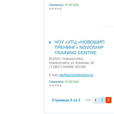
Обновлено:
07.08.2026
ЧОУ «УТЦ «НОВОШИП
ТРЕНИНГ» NOVOSHIP
TRAINING CENTRE
353920
г. Новороссийск
,
Новороссийск, ул. Куникова, 28
+7 (8617) 600886; 601090
E-mail:
ntc@novoshiptraining.ru
Обновлено:
07.08.2026
2
Страница 2 из 2
1
1
←Ctrl