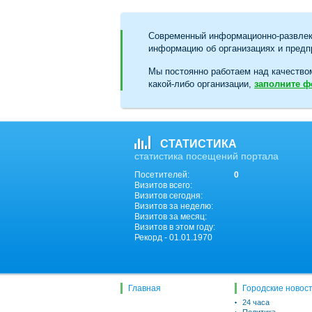
Современный информационно-развлек
информацию об организациях и предпр
Мы постоянно работаем над качество
какой-либо организации,
заполните 
СТАТИСТИКА
статистика посещений портала
Посетителей:
0
Визитов всего:
Визитов сегодня:
Визитов за неделю:
Визитов за месяц:
Визитов в этом году:
Рекорд - 01.01.1970
Главная
Городские новос
24 часа