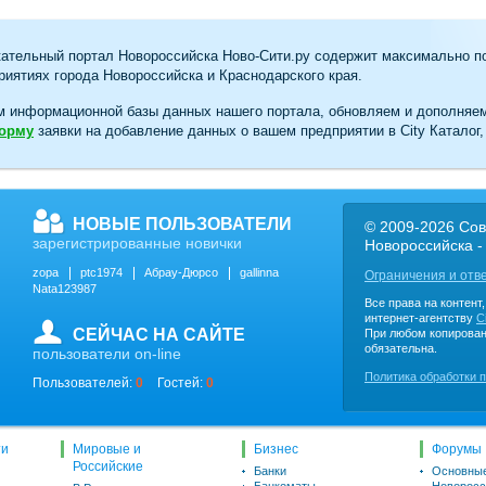
ательный портал Новороссийска Ново-Сити.ру содержит максимально п
иятиях города Новороссийска и Краснодарского края.
м информационной базы данных нашего портала, обновляем и дополняе
форму
заявки на добавление данных о вашем предприятии в City Каталог,
НОВЫЕ ПОЛЬЗОВАТЕЛИ
© 2009-2026 Сов
зарегистрированные новички
Новороссийска -
zopa
ptc1974
Абрау-Дюрсо
gallinna
Ограничения и отв
Nata123987
Все права на контент
интернет-агентству
C
СЕЙЧАС НА САЙТЕ
При любом копирован
обязательна.
пользователи on-line
Политика обработки 
Пользователей:
0
Гостей:
0
ти
Мировые и
Бизнес
Форумы
Российские
Банки
Основны