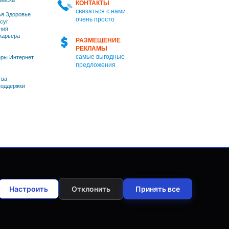
ийска
КОНТАКТЫ
связаться с нами
я Здоровье
очень просто
суг
ния
 карьера
РАЗМЕЩЕНИЕ
РЕКЛАМЫ
самые выгодные
ры Интернет
предложения
тва
оддержки
Настроить
Отклонить
Принять все