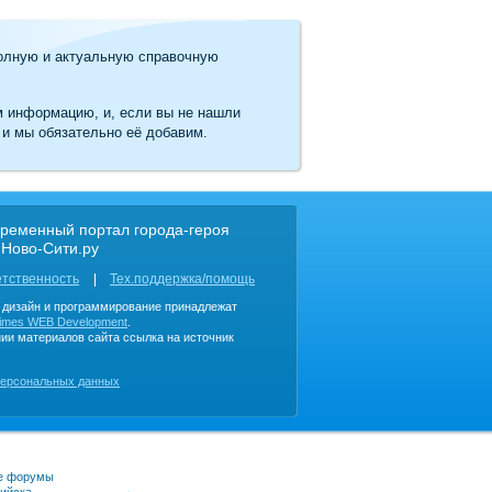
олную и актуальную справочную
м информацию, и, если вы не нашли
 и мы обязательно её добавим.
ременный портал города-героя
 Ново-Сити.ру
етственность
Тех.поддержка/помощь
, дизайн и программирование принадлежат
imes WEB Development
.
ии материалов сайта ссылка на источник
персональных данных
е форумы