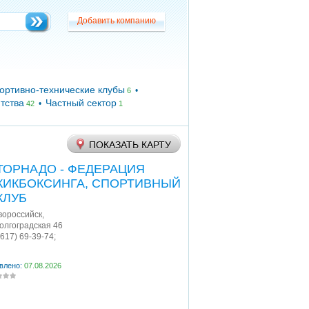
Добавить компанию
Добавить компанию
ортивно-технические клубы
•
6
тства
Частный сектор
•
42
1
ПОКАЗАТЬ КАРТУ
ТОРНАДО - ФЕДЕРАЦИЯ
КИКБОКСИНГА, СПОРТИВНЫЙ
КЛУБ
овороссийск
,
Волгоградская 46
8617) 69-39-74;
влено:
07.08.2026