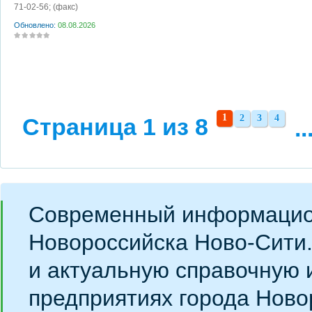
71-02-56;
(факс)
Обновлено:
08.08.2026
1
2
3
4
Страница 1 из 8
2
3
4
..
Современный информацио
Новороссийска Ново-Сити
и актуальную справочную 
предприятиях города Ново