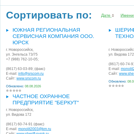
Сортировать по:
Дате
Имени
ЮЖНАЯ РЕГИОНАЛЬНАЯ
ШЕРИФ
СЕРВИСНАЯ КОМПАНИЯ ООО.
ТЕХНО
ЮРСК
г. Новороссийск
,
г. Новороссийс
ул. Энгельса 73/75
ул. Видова 172
+7 (988) 762-10-05;
(8617) 60-74-9
(8617) 63-03-89;
(факс)
E-mail:
monoli
E-mail:
info@srscom.ru
Сайт:
www.sheri
Сайт:
www.srscom.ru
Обновлено:
08.0
Обновлено:
08.08.2026
ЧАСТНОЕ ОХРАННОЕ
ПРЕДПРИЯТИЕ "БЕРКУТ"
г. Новороссийск
,
ул. Видова 172
(8617) 60-74-91
(факс)
E-mail:
monolit2003@km.ru
Сайт:
www.sheriff-nvrsk.ru