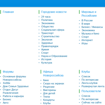
Главная
Городские новости
Мировые и
Российские
24 часа
Политика
В России
Экономика
В мире
Общество
Бизнес / Финансы
Социальная сфера
Экономика
Транспорт
Музыка и Кино
Строительство
Спорт
Экология
Интернет
Здоровье
Игры
Правопорядок
Армия
Спорт
Наука и Образование
История
Культура
Форумы
Афиша
Клубы
Новороссийска
Основные форумы
Список
Новороссийска
По интересам
Кино
Хобби
Лента клубов
Скоро на экранах
Дом Семья Здоровье
Развернутая лента
Рецензии
Отдых Досуг
Викторины
Пользователи
Развлечения
Для детей
Список
Работа и карьера
Театр
По интересам
Бизнес
Концерты
Сейчас на сайте
Авто
Клубы