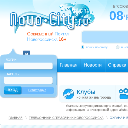
БГССЮВ
08
‘
Современный
Портал
Новороссийска
16+
поиск по сайту
в но
ЛОГИН
Главная
Новости
Справка
ПАРОЛЬ
Еще
Регистрация
Клубы
ночная жизнь города
Уважаемые руководители организаций, ес
информацию на электронный адрес afisha@
ГЛАВНАЯ
ТЕЛЕФОННЫЙ СПРАВОЧНИК НОВОРОССИЙСКА
ОХРАНА И