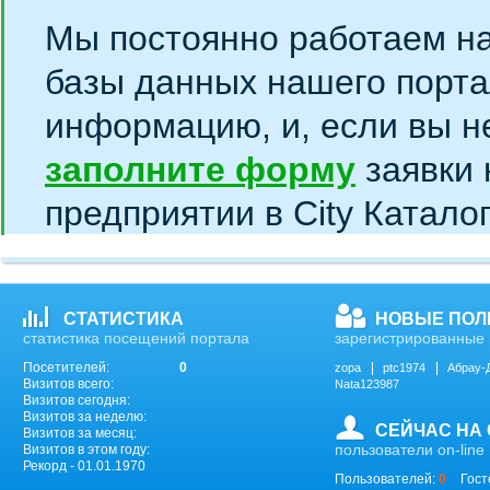
Мы постоянно работаем н
базы данных нашего порта
информацию, и, если вы н
заполните форму
заявки 
предприятии в City Катало
СТАТИСТИКА
НОВЫЕ ПОЛ
статистика посещений портала
зарегистрированные 
Посетителей:
0
zopa
ptc1974
Абрау-
Визитов всего:
Nata123987
Визитов сегодня:
Визитов за неделю:
СЕЙЧАС НА
Визитов за месяц:
пользователи on-line
Визитов в этом году:
Рекорд - 01.01.1970
Пользователей:
0
Гост