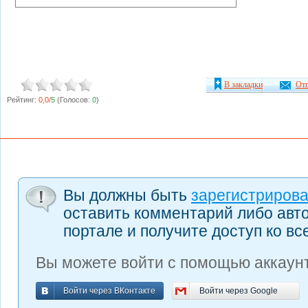
В закладки
Отп
Рейтинг:
0,0
/
5
(Голосов:
0
)
Вы должны быть
зарегистриров
оставить комментарий либо авт
портале и получите доступ ко в
Вы можете войти с помощью аккаунт
Войти через ВКонтакте
Войти через Google
Войти через ВКонтакте
Войти через Google