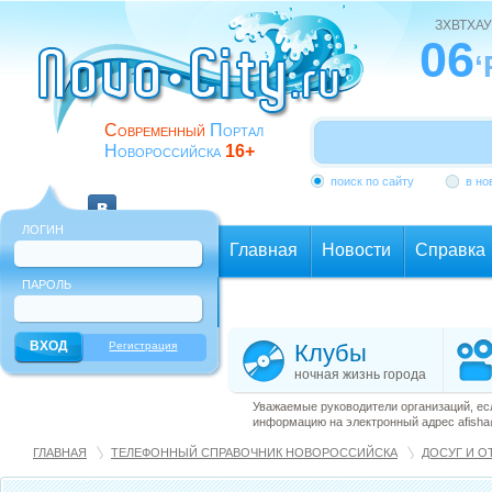
ЗХВТХАУ
06
‘
Современный
Портал
Новороссийска
16+
поиск по сайту
в но
ЛОГИН
Главная
Новости
Справка
ПАРОЛЬ
Еще
Регистрация
Клубы
ночная жизнь города
Уважаемые руководители организаций, ес
информацию на электронный адрес afisha@
ГЛАВНАЯ
ТЕЛЕФОННЫЙ СПРАВОЧНИК НОВОРОССИЙСКА
ДОСУГ И О