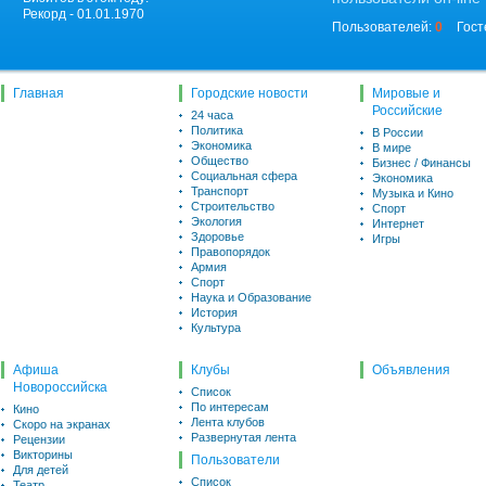
Рекорд - 01.01.1970
Пользователей:
0
Гост
Главная
Городские новости
Мировые и
Российские
24 часа
Политика
В России
Экономика
В мире
Общество
Бизнес / Финансы
Социальная сфера
Экономика
Транспорт
Музыка и Кино
Строительство
Спорт
Экология
Интернет
Здоровье
Игры
Правопорядок
Армия
Спорт
Наука и Образование
История
Культура
Афиша
Клубы
Объявления
Новороссийска
Список
По интересам
Кино
Лента клубов
Скоро на экранах
Развернутая лента
Рецензии
Викторины
Пользователи
Для детей
Список
Театр