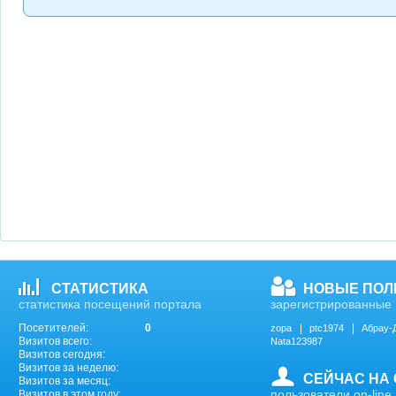
СТАТИСТИКА
НОВЫЕ ПОЛ
статистика посещений портала
зарегистрированные 
Посетителей:
0
zopa
ptc1974
Абрау-
Визитов всего:
Nata123987
Визитов сегодня:
Визитов за неделю:
СЕЙЧАС НА
Визитов за месяц:
пользователи on-line
Визитов в этом году: