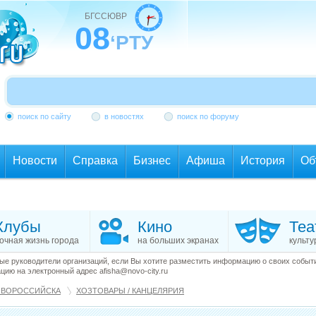
БГССЮВР
08
‘РТУ
поиск по сайту
в новостях
поиск по форуму
Новости
Справка
Бизнес
Афиша
История
Об
Клубы
Кино
Теа
очная жизнь города
на больших экранах
культу
е руководители организаций, если Вы хотите разместить информацию о своих события
ию на электронный адрес afisha@novo-city.ru
ОВОРОССИЙСКА
ХОЗТОВАРЫ / КАНЦЕЛЯРИЯ