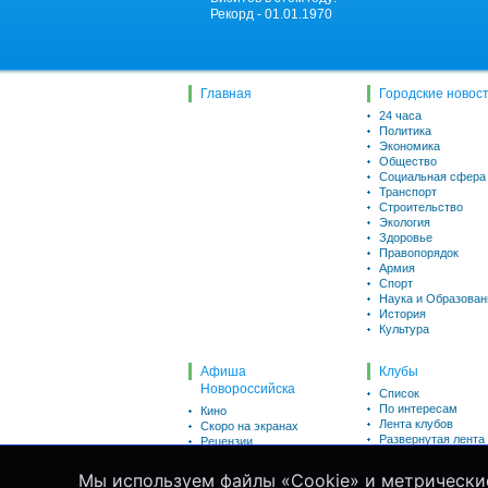
Рекорд - 01.01.1970
Главная
Городские новос
24 часа
Политика
Экономика
Общество
Социальная сфера
Транспорт
Строительство
Экология
Здоровье
Правопорядок
Армия
Спорт
Наука и Образован
История
Культура
Афиша
Клубы
Новороссийска
Список
По интересам
Кино
Лента клубов
Скоро на экранах
Развернутая лента
Рецензии
Викторины
Пользователи
Для детей
Мы используем файлы «Cookie» и метрически
Список
Театр