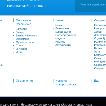
Политика обработки 
Пользователей:
0
Гостей:
0
ти
Мировые и
Бизнес
Форумы
Российские
Банки
Основны
Банкоматы
Новоросс
В России
Курсы валют
Хобби
В мире
Потребительские
Дом Семь
Бизнес / Финансы
кредиты
Отдых До
Экономика
Ипотека
Развлече
Музыка и Кино
Автокредиты
Работа и
Спорт
Бизнес
Интернет
Авто
Игры
Компьюте
Связь
Мой Дом
ие
Сообщес
Форумы п
Объявления
История
Еда
Новороссийска
е системы Яндекс-метрики для сбора и анализа