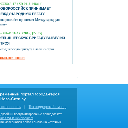
гССЮвР,
17 бХЭ 2016, [08:14]
НОВОРОССИЙСК ПРИНИМАЕТ
МЕЖДУНАРОДНУЮ РЕГАТУ
овороссийск принимает Международную
егату
пвЭШжР,
16 бХЭ 2016, [22:35]
ФЕЛЬДШЕРСКУЮ БРИГАДУ ВЫВЕЛ ИЗ
СТРОЯ
ельдшерскую бригаду вывел из строя
итать все новости
ременный портал города-героя
 Ново-Сити.ру
етственность
Тех.поддержка/помощь
, дизайн и программирование принадлежат
imes WEB Development
.
ии материалов сайта ссылка на источник