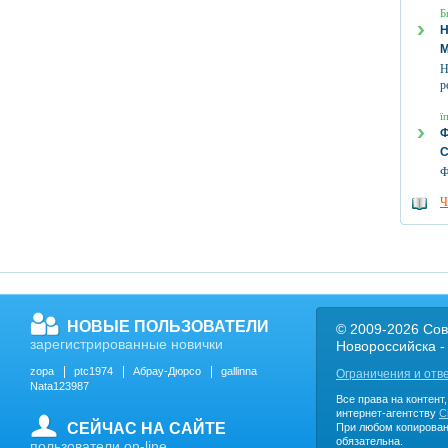
Б
Н
р
ї
Ф
Ч
НОВЫЕ ПОЛЬЗОВАТЕЛИ
© 2009-2026 Сов
зарегистрированные новички
Новороссийска -
zopa
ptc1974
Абрау-Дюрсо
gallinna
Ограничения и отв
Nata123987
Все права на контент
интернет-агентству
C
СЕЙЧАС НА САЙТЕ
При любом копирован
обязательна.
пользователи on-line