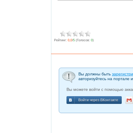
Рейтинг:
0,0
/
5
(Голосов:
0
)
Вы должны быть
зарегистр
авторизуйтесь на портале и
Вы можете войти с помощью акка
Войти через ВКонтакте
Войти через ВКонтакте