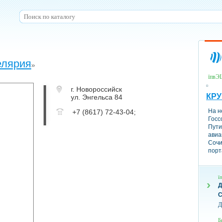
елярия
»
їпвЭ
г. Новороссийск
КР
ул. Энгельса 84
На н
+7 (8617) 72-43-04;
Госс
Пути
авиа
Сочи
порт
ї
С
Д
Б