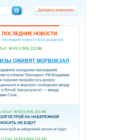
Добавить компанию
Добавить компанию
ПОСЛЕДНИЕ НОВОСТИ
последние новости всех разделов
ШжР,
30 бХЭ 2016, [22:56]
УИЗЫ ОЖИВЯТ МОРВОКЗАЛ
едавнем заседании президиума
овета в Керчи Президент РФ Владимир
н поручил проработать вопрос
ционного и морского сообщения между
 и Ялтой. Как результат — между
ами Сочи...
пвЭШжР,
30 бХЭ 2016, [22:48]
ДОЛГОСТРОЙ НА НАБЕРЕЖНОЙ
НОСИТЬ НЕ БУДУТ
олгострой на набережной сносить не будут
гССЮвР,
24 бХЭ 2016, [21:54]