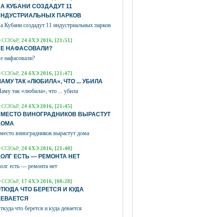
А КУБАНИ СОЗДАДУТ 11
ИНДУСТРИАЛЬНЫХ ПАРКОВ
а Кубани создадут 11 индустриальных парков
гССЮвР,
24 бХЭ 2016, [21:51]
НЕ НАФАСОВАЛИ?
е нафасовали?
гССЮвР,
24 бХЭ 2016, [21:47]
АМУ ТАК «ЛЮБИЛА», ЧТО ... УБИЛА
аму так «любила», что ... убила
гССЮвР,
24 бХЭ 2016, [21:45]
ВМЕСТО ВИНОГРАДНИКОВ ВЫРАСТУТ
ДОМА
место виноградников вырастут дома
гССЮвР,
24 бХЭ 2016, [21:40]
ОЛГ ЕСТЬ — РЕМОНТА НЕТ
олг есть — ремонта нет
гССЮвР,
17 бХЭ 2016, [08:28]
ТКУДА ЧТО БЕРЕТСЯ И КУДА
ДЕВАЕТСЯ
ткуда что берется и куда девается