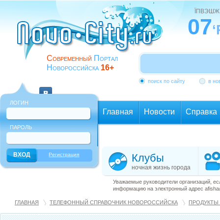
ЇПВЭШЖ
07
‘
Современный
Портал
Новороссийска
16+
поиск по сайту
в но
ЛОГИН
Главная
Новости
Справка
ПАРОЛЬ
Еще
Регистрация
Клубы
ночная жизнь города
Уважаемые руководители организаций, ес
информацию на электронный адрес afisha@
ГЛАВНАЯ
ТЕЛЕФОННЫЙ СПРАВОЧНИК НОВОРОССИЙСКА
ПРОДУКТЫ