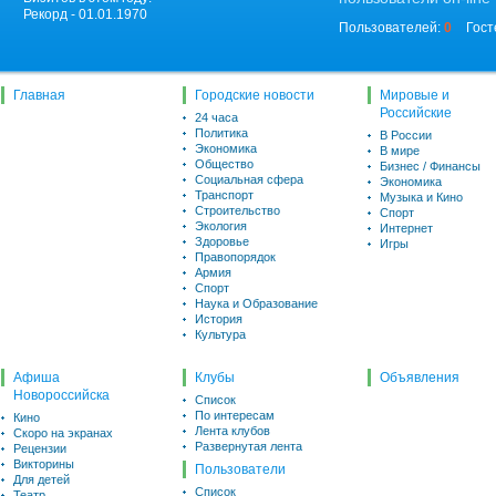
Рекорд - 01.01.1970
Пользователей:
0
Гост
Главная
Городские новости
Мировые и
Российские
24 часа
Политика
В России
Экономика
В мире
Общество
Бизнес / Финансы
Социальная сфера
Экономика
Транспорт
Музыка и Кино
Строительство
Спорт
Экология
Интернет
Здоровье
Игры
Правопорядок
Армия
Спорт
Наука и Образование
История
Культура
Афиша
Клубы
Объявления
Новороссийска
Список
По интересам
Кино
Лента клубов
Скоро на экранах
Развернутая лента
Рецензии
Викторины
Пользователи
Для детей
Список
Театр