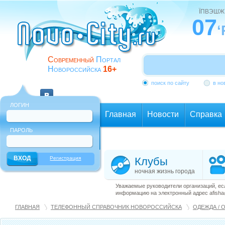
ЇПВЭШЖ
07
‘
Современный
Портал
Новороссийска
16+
поиск по сайту
в но
ЛОГИН
Главная
Новости
Справка
ПАРОЛЬ
Еще
Регистрация
Клубы
ночная жизнь города
Уважаемые руководители организаций, ес
информацию на электронный адрес afisha@
ГЛАВНАЯ
ТЕЛЕФОННЫЙ СПРАВОЧНИК НОВОРОССИЙСКА
ОДЕЖДА / 