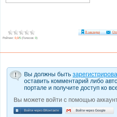
В закладки
Отп
Рейтинг:
0,0
/
5
(Голосов:
0
)
Вы должны быть
зарегистриров
оставить комментарий либо авт
портале и получите доступ ко в
Вы можете войти с помощью аккаунт
Войти через ВКонтакте
Войти через Google
Войти через ВКонтакте
Войти через Google