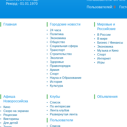
Рекорд - 01.01.1970
Пользователей:
0
Гост
Главная
Городские новости
Мировые и
Российские
24 часа
Политика
В России
Экономика
В мире
Общество
Бизнес / Финансы
Социальная сфера
Экономика
Транспорт
Музыка и Кино
Строительство
Спорт
Экология
Интернет
Здоровье
Игры
Правопорядок
Армия
Спорт
Наука и Образование
История
Культура
Афиша
Клубы
Объявления
Новороссийска
Список
По интересам
Кино
Лента клубов
Скоро на экранах
Развернутая лента
Рецензии
Викторины
Пользователи
Для детей
Список
Театр