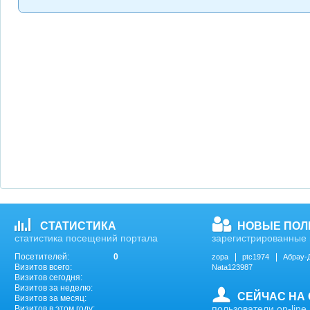
СТАТИСТИКА
НОВЫЕ ПОЛ
статистика посещений портала
зарегистрированные 
Посетителей:
0
zopa
ptc1974
Абрау-
Визитов всего:
Nata123987
Визитов сегодня:
Визитов за неделю:
СЕЙЧАС НА
Визитов за месяц:
пользователи on-line
Визитов в этом году: