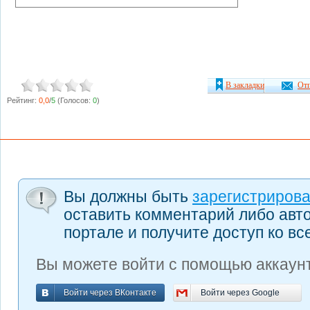
В закладки
Отп
Рейтинг:
0,0
/
5
(Голосов:
0
)
Вы должны быть
зарегистриров
оставить комментарий либо авт
портале и получите доступ ко в
Вы можете войти с помощью аккаунт
Войти через ВКонтакте
Войти через Google
Войти через ВКонтакте
Войти через Google