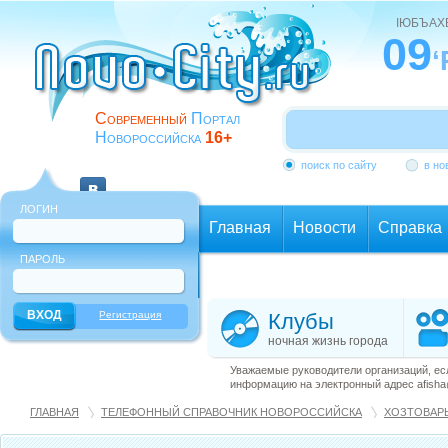
ІЮБЪАХ
09
‘
Современный
Портал
Новороссийска
16+
поиск по сайту
в но
ЛОГИН
Главная
Новости
Справка
ПАРОЛЬ
Еще
Регистрация
Клубы
ночная жизнь города
Уважаемые руководители организаций, ес
информацию на электронный адрес afisha@
ГЛАВНАЯ
ТЕЛЕФОННЫЙ СПРАВОЧНИК НОВОРОССИЙСКА
ХОЗТОВАРЫ