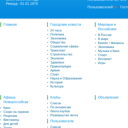
Рекорд - 01.01.1970
Пользователей:
0
Гост
Главная
Городские новости
Мировые и
Российские
24 часа
Политика
В России
Экономика
В мире
Общество
Бизнес / Финансы
Социальная сфера
Экономика
Транспорт
Музыка и Кино
Строительство
Спорт
Экология
Интернет
Здоровье
Игры
Правопорядок
Армия
Спорт
Наука и Образование
История
Культура
Афиша
Клубы
Объявления
Новороссийска
Список
По интересам
Кино
Лента клубов
Скоро на экранах
Развернутая лента
Рецензии
Викторины
Пользователи
Для детей
Список
Театр