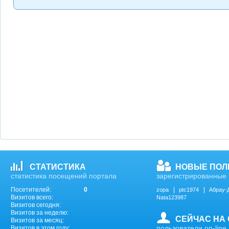
СТАТИСТИКА
НОВЫЕ ПОЛ
статистика посещений портала
зарегистрированные 
Посетителей:
0
zopa
ptc1974
Абрау-
Визитов всего:
Nata123987
Визитов сегодня:
Визитов за неделю:
СЕЙЧАС НА
Визитов за месяц:
пользователи on-line
Визитов в этом году: