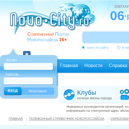
ЗХВТХАУ
06
‘
Современный
Портал
Новороссийска
16+
поиск по сайту
в но
ЛОГИН
Главная
Новости
Справка
ПАРОЛЬ
Еще
Регистрация
Клубы
ночная жизнь города
Уважаемые руководители организаций, ес
информацию на электронный адрес afisha@
ГЛАВНАЯ
ТЕЛЕФОННЫЙ СПРАВОЧНИК НОВОРОССИЙСКА
ОБРАЗОВАН