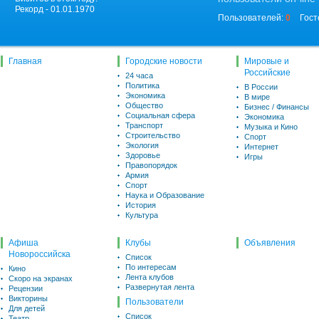
Рекорд - 01.01.1970
Пользователей:
0
Гост
Главная
Городские новости
Мировые и
Российские
24 часа
Политика
В России
Экономика
В мире
Общество
Бизнес / Финансы
Социальная сфера
Экономика
Транспорт
Музыка и Кино
Строительство
Спорт
Экология
Интернет
Здоровье
Игры
Правопорядок
Армия
Спорт
Наука и Образование
История
Культура
Афиша
Клубы
Объявления
Новороссийска
Список
По интересам
Кино
Лента клубов
Скоро на экранах
Развернутая лента
Рецензии
Викторины
Пользователи
Для детей
Список
Театр