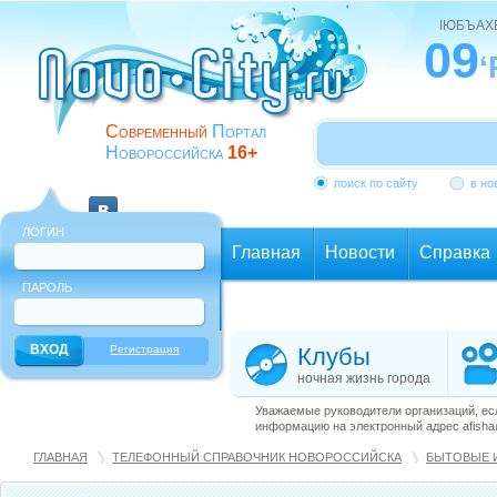
ІЮБЪАХ
09
‘
Современный
Портал
Новороссийска
16+
поиск по сайту
в но
ЛОГИН
Главная
Новости
Справка
ПАРОЛЬ
Еще
Регистрация
Клубы
ночная жизнь города
Уважаемые руководители организаций, ес
информацию на электронный адрес afisha@
ГЛАВНАЯ
ТЕЛЕФОННЫЙ СПРАВОЧНИК НОВОРОССИЙСКА
БЫТОВЫЕ И