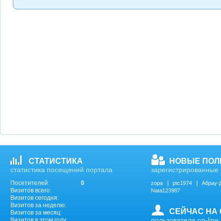
СТАТИСТИКА
НОВЫЕ ПОЛ
статистика посещений портала
зарегистрированные 
Посетителей:
0
zopa
ptc1974
Абрау-
Визитов всего:
Nata123987
Визитов сегодня:
Визитов за неделю:
СЕЙЧАС НА
Визитов за месяц:
пользователи on-line
Визитов в этом году: