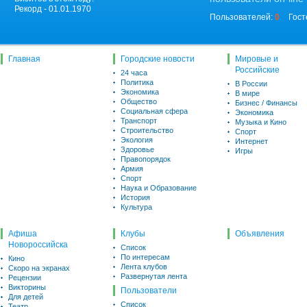
Рекорд - 01.01.1970
Пользователей:
0
Гост
Главная
Городские новости
Мировые и
Российские
24 часа
Политика
В России
Экономика
В мире
Общество
Бизнес / Финансы
Социальная сфера
Экономика
Транспорт
Музыка и Кино
Строительство
Спорт
Экология
Интернет
Здоровье
Игры
Правопорядок
Армия
Спорт
Наука и Образование
История
Культура
Афиша
Клубы
Объявления
Новороссийска
Список
По интересам
Кино
Лента клубов
Скоро на экранах
Развернутая лента
Рецензии
Викторины
Пользователи
Для детей
Список
Театр