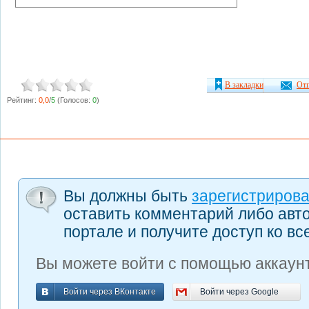
В закладки
Отп
Рейтинг:
0,0
/
5
(Голосов:
0
)
Вы должны быть
зарегистриров
оставить комментарий либо авт
портале и получите доступ ко в
Вы можете войти с помощью аккаунт
Войти через ВКонтакте
Войти через Google
Войти через ВКонтакте
Войти через Google