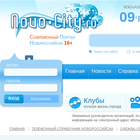
ІЮБЪАХ
09
‘
Современный
Портал
Новороссийска
16+
поиск по сайту
в но
ЛОГИН
Главная
Новости
Справка
ПАРОЛЬ
Еще
Регистрация
Клубы
ночная жизнь города
Уважаемые руководители организаций, ес
информацию на электронный адрес afisha@
ГЛАВНАЯ
ТЕЛЕФОННЫЙ СПРАВОЧНИК НОВОРОССИЙСКА
ОДЕЖДА / 