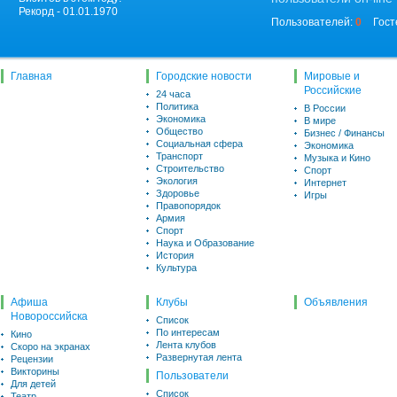
Рекорд - 01.01.1970
Пользователей:
0
Гост
Главная
Городские новости
Мировые и
Российские
24 часа
Политика
В России
Экономика
В мире
Общество
Бизнес / Финансы
Социальная сфера
Экономика
Транспорт
Музыка и Кино
Строительство
Спорт
Экология
Интернет
Здоровье
Игры
Правопорядок
Армия
Спорт
Наука и Образование
История
Культура
Афиша
Клубы
Объявления
Новороссийска
Список
По интересам
Кино
Лента клубов
Скоро на экранах
Развернутая лента
Рецензии
Викторины
Пользователи
Для детей
Список
Театр