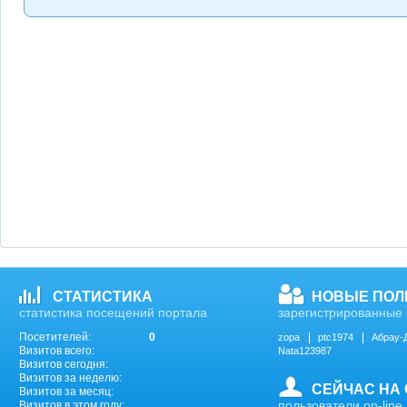
СТАТИСТИКА
НОВЫЕ ПОЛ
статистика посещений портала
зарегистрированные 
Посетителей:
0
zopa
ptc1974
Абрау-
Визитов всего:
Nata123987
Визитов сегодня:
Визитов за неделю:
СЕЙЧАС НА
Визитов за месяц:
пользователи on-line
Визитов в этом году: