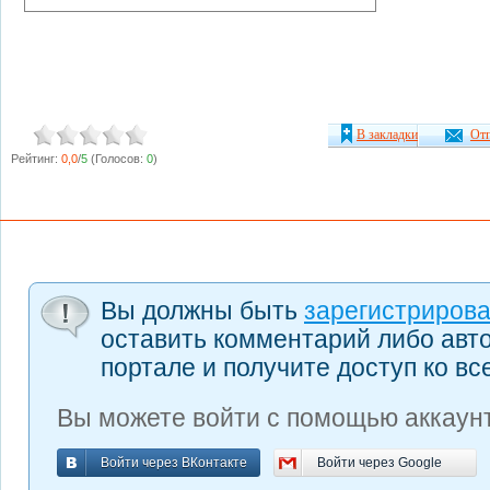
В закладки
Отп
Рейтинг:
0,0
/
5
(Голосов:
0
)
Вы должны быть
зарегистриров
оставить комментарий либо авт
портале и получите доступ ко в
Вы можете войти с помощью аккаунт
Войти через ВКонтакте
Войти через Google
Войти через ВКонтакте
Войти через Google