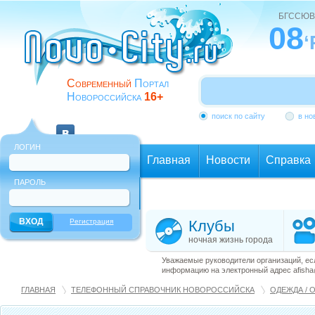
БГССЮВ
08
‘
Современный
Портал
Новороссийска
16+
поиск по сайту
в но
ЛОГИН
Главная
Новости
Справка
ПАРОЛЬ
Еще
Регистрация
Клубы
ночная жизнь города
Уважаемые руководители организаций, ес
информацию на электронный адрес afisha@
ГЛАВНАЯ
ТЕЛЕФОННЫЙ СПРАВОЧНИК НОВОРОССИЙСКА
ОДЕЖДА / 