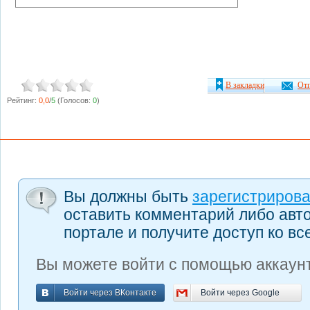
В закладки
Отп
Рейтинг:
0,0
/
5
(Голосов:
0
)
Вы должны быть
зарегистриров
оставить комментарий либо авт
портале и получите доступ ко в
Вы можете войти с помощью аккаунт
Войти через ВКонтакте
Войти через Google
Войти через ВКонтакте
Войти через Google