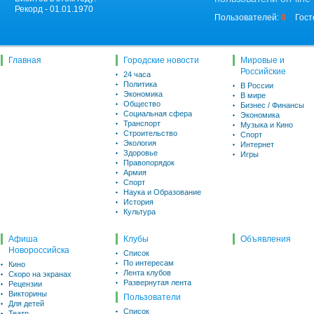
Рекорд - 01.01.1970
Пользователей:
0
Гост
Главная
Городские новости
Мировые и
Российские
24 часа
Политика
В России
Экономика
В мире
Общество
Бизнес / Финансы
Социальная сфера
Экономика
Транспорт
Музыка и Кино
Строительство
Спорт
Экология
Интернет
Здоровье
Игры
Правопорядок
Армия
Спорт
Наука и Образование
История
Культура
Афиша
Клубы
Объявления
Новороссийска
Список
По интересам
Кино
Лента клубов
Скоро на экранах
Развернутая лента
Рецензии
Викторины
Пользователи
Для детей
Список
Театр