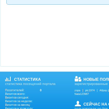
СТАТИСТИКА
НОВЫЕ ПОЛ
статистика посещений портала
зарегистрированные 
Посетителей:
0
zopa
ptc1974
Абрау-
Визитов всего:
Nata123987
Визитов сегодня:
Визитов за неделю:
СЕЙЧАС НА
Визитов за месяц:
пользователи on-line
Визитов в этом году: