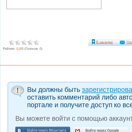
В закладки
Отп
Рейтинг:
0,0
/
5
(Голосов:
0
)
Вы должны быть
зарегистриров
оставить комментарий либо авт
портале и получите доступ ко в
Вы можете войти с помощью аккаунт
Войти через ВКонтакте
Войти через Google
Войти через ВКонтакте
Войти через Google