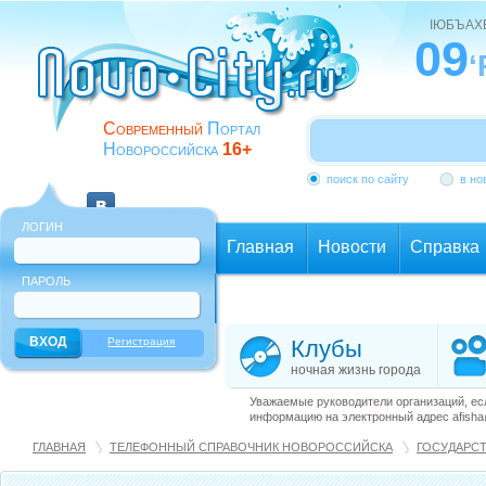
ІЮБЪАХ
09
‘
Современный
Портал
Новороссийска
16+
поиск по сайту
в но
ЛОГИН
Главная
Новости
Справка
ПАРОЛЬ
Еще
Регистрация
Клубы
ночная жизнь города
Уважаемые руководители организаций, ес
информацию на электронный адрес afisha@
ГЛАВНАЯ
ТЕЛЕФОННЫЙ СПРАВОЧНИК НОВОРОССИЙСКА
ГОСУДАРСТ