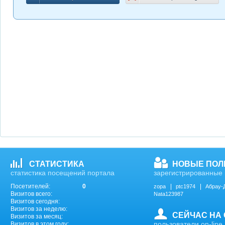
СТАТИСТИКА
НОВЫЕ ПОЛ
статистика посещений портала
зарегистрированные 
Посетителей:
0
zopa
ptc1974
Абрау-
Визитов всего:
Nata123987
Визитов сегодня:
Визитов за неделю:
СЕЙЧАС НА
Визитов за месяц:
пользователи on-line
Визитов в этом году: