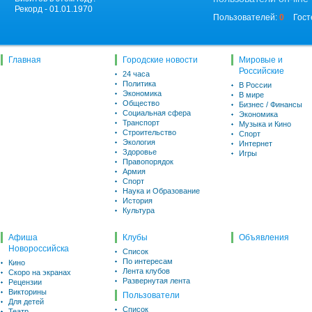
Рекорд - 01.01.1970
Пользователей:
0
Гост
Главная
Городские новости
Мировые и
Российские
24 часа
Политика
В России
Экономика
В мире
Общество
Бизнес / Финансы
Социальная сфера
Экономика
Транспорт
Музыка и Кино
Строительство
Спорт
Экология
Интернет
Здоровье
Игры
Правопорядок
Армия
Спорт
Наука и Образование
История
Культура
Афиша
Клубы
Объявления
Новороссийска
Список
По интересам
Кино
Лента клубов
Скоро на экранах
Развернутая лента
Рецензии
Викторины
Пользователи
Для детей
Список
Театр