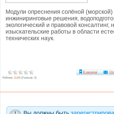
Модули опреснения солёной (морской)
инжиниринговые решения, водоподгото
экологический и правовой консалтинг, 
изыскательские работы в области ест
технических наук.
В закладки
Отп
Рейтинг:
0,0
/
5
(Голосов:
0
)
Вы должны быть
зарегистриров