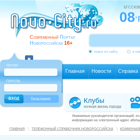
БГССЮВ
08
‘
Современный
Портал
Новороссийска
16+
поиск по сайту
в но
ЛОГИН
Главная
Новости
Справка
ПАРОЛЬ
Еще
Регистрация
Клубы
ночная жизнь города
Уважаемые руководители организаций, ес
информацию на электронный адрес afisha@
ГЛАВНАЯ
ТЕЛЕФОННЫЙ СПРАВОЧНИК НОВОРОССИЙСКА
КОММУНАЛ