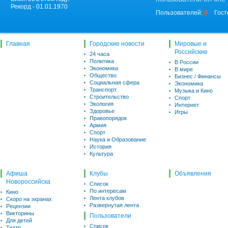
Рекорд - 01.01.1970
Пользователей:
0
Гост
Главная
Городские новости
Мировые и
Российские
24 часа
Политика
В России
Экономика
В мире
Общество
Бизнес / Финансы
Социальная сфера
Экономика
Транспорт
Музыка и Кино
Строительство
Спорт
Экология
Интернет
Здоровье
Игры
Правопорядок
Армия
Спорт
Наука и Образование
История
Культура
Афиша
Клубы
Объявления
Новороссийска
Список
По интересам
Кино
Лента клубов
Скоро на экранах
Развернутая лента
Рецензии
Викторины
Пользователи
Для детей
Список
Театр