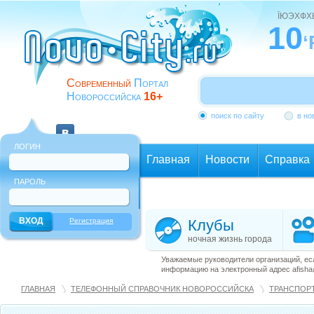
ЇЮЭХФ
10
‘
Современный
Портал
Новороссийска
16+
поиск по сайту
в но
ЛОГИН
Главная
Новости
Справка
ПАРОЛЬ
Еще
Регистрация
Клубы
ночная жизнь города
Уважаемые руководители организаций, ес
информацию на электронный адрес afisha@
ГЛАВНАЯ
ТЕЛЕФОННЫЙ СПРАВОЧНИК НОВОРОССИЙСКА
ТРАНСПОРТ