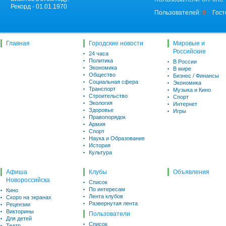
Рекорд - 01.01.1970
Пользователей:
0
Гост
Главная
Городские новости
Мировые и
Российские
24 часа
Политика
В России
Экономика
В мире
Общество
Бизнес / Финансы
Социальная сфера
Экономика
Транспорт
Музыка и Кино
Строительство
Спорт
Экология
Интернет
Здоровье
Игры
Правопорядок
Армия
Спорт
Наука и Образование
История
Культура
Афиша
Клубы
Объявления
Новороссийска
Список
По интересам
Кино
Лента клубов
Скоро на экранах
Развернутая лента
Рецензии
Викторины
Пользователи
Для детей
Список
Театр