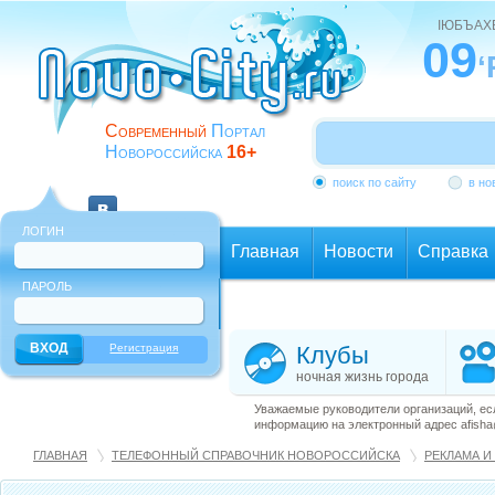
ІЮБЪАХ
09
‘
Современный
Портал
Новороссийска
16+
поиск по сайту
в но
ЛОГИН
Главная
Новости
Справка
ПАРОЛЬ
Еще
Регистрация
Клубы
ночная жизнь города
Уважаемые руководители организаций, ес
информацию на электронный адрес afisha@
ГЛАВНАЯ
ТЕЛЕФОННЫЙ СПРАВОЧНИК НОВОРОССИЙСКА
РЕКЛАМА И