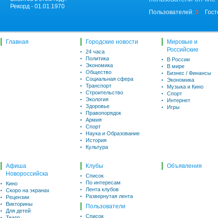
Рекорд - 01.01.1970
Пользователей:
0
Гост
Главная
Городские новости
Мировые и
Российские
24 часа
Политика
В России
Экономика
В мире
Общество
Бизнес / Финансы
Социальная сфера
Экономика
Транспорт
Музыка и Кино
Строительство
Спорт
Экология
Интернет
Здоровье
Игры
Правопорядок
Армия
Спорт
Наука и Образование
История
Культура
Афиша
Клубы
Объявления
Новороссийска
Список
По интересам
Кино
Лента клубов
Скоро на экранах
Развернутая лента
Рецензии
Викторины
Пользователи
Для детей
Список
Театр