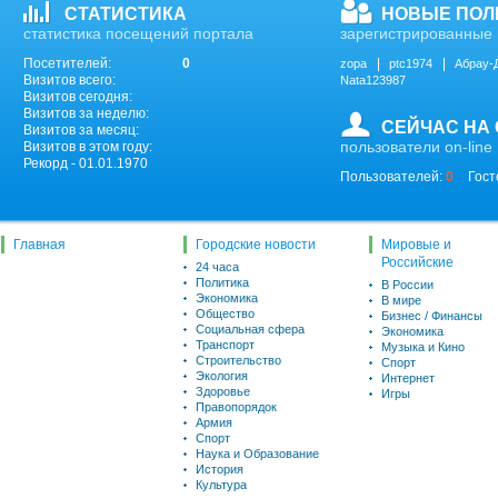
СТАТИСТИКА
НОВЫЕ ПОЛ
статистика посещений портала
зарегистрированные 
Посетителей:
0
zopa
ptc1974
Абрау-
Визитов всего:
Nata123987
Визитов сегодня:
Визитов за неделю:
СЕЙЧАС НА
Визитов за месяц:
пользователи on-line
Визитов в этом году:
Рекорд - 01.01.1970
Пользователей:
0
Гост
Главная
Городские новости
Мировые и
Российские
24 часа
Политика
В России
Экономика
В мире
Общество
Бизнес / Финансы
Социальная сфера
Экономика
Транспорт
Музыка и Кино
Строительство
Спорт
Экология
Интернет
Здоровье
Игры
Правопорядок
Армия
Спорт
Наука и Образование
История
Культура