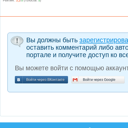
Рейтинг:
3,2
/
5
(Голосов:
5
)
Вы должны быть
зарегистриров
оставить комментарий либо авт
портале и получите доступ ко в
Вы можете войти с помощью аккаунт
Войти через ВКонтакте
Войти через Google
Войти через ВКонтакте
Войти через Google