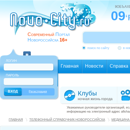
ІЮБЪАХ
09
‘
Современный
Портал
Новороссийска
16+
поиск по сайту
в но
ЛОГИН
Главная
Новости
Справка
ПАРОЛЬ
Еще
Регистрация
Клубы
ночная жизнь города
Уважаемые руководители организаций, ес
информацию на электронный адрес afisha@
ГЛАВНАЯ
ТЕЛЕФОННЫЙ СПРАВОЧНИК НОВОРОССИЙСКА
МЕДИЦИНА