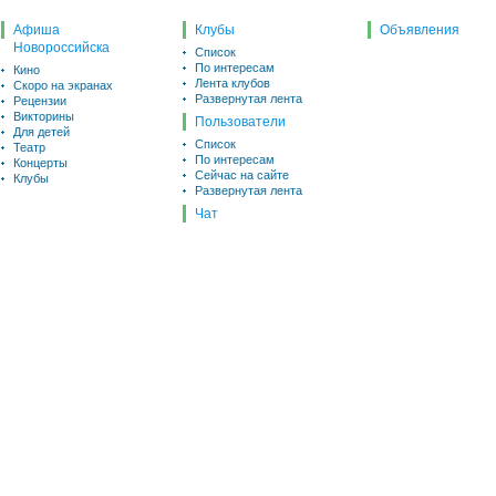
Афиша
Клубы
Объявления
Новороссийска
Список
По интересам
Кино
Лента клубов
Скоро на экранах
Развернутая лента
Рецензии
Викторины
Пользователи
Для детей
Список
Театр
По интересам
Концерты
Сейчас на сайте
Клубы
Развернутая лента
Чат