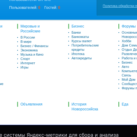
Политика обработки 
Пользователей:
0
Гостей:
0
ти
Мировые и
Бизнес
Форумы
Российские
Банки
Основны
Банкоматы
Новоросс
В России
Курсы валют
Хобби
В мире
Потребительские
Дом Семь
Бизнес / Финансы
кредиты
Отдых До
Экономика
Ипотека
Развлече
Музыка и Кино
Автокредиты
Работа и
Спорт
Бизнес
Интернет
Авто
Игры
Компьюте
Связь
Мой Дом
ие
Сообщес
Форумы п
Объявления
История
Еда
Новороссийска
е системы Яндекс-метрики для сбора и анализа