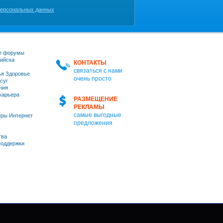
персональных данных
е форумы
ийска
КОНТАКТЫ
связаться с нами
я Здоровье
очень просто
суг
ния
 карьера
РАЗМЕЩЕНИЕ
РЕКЛАМЫ
самые выгодные
ры Интернет
предложения
тва
оддержки