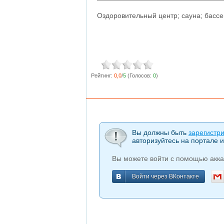
Оздоровительный центр; сауна; бассе
Рейтинг:
0,0
/
5
(Голосов:
0
)
Вы должны быть
зарегистр
авторизуйтесь на портале и
Вы можете войти с помощью акка
Войти через ВКонтакте
Войти через ВКонтакте