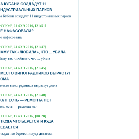
А КУБАНИ СОЗДАДУТ 11
ИНДУСТРИАЛЬНЫХ ПАРКОВ
а Кубани создадут 11 индустриальных парков
гССЮвР,
24 бХЭ 2016, [21:51]
НЕ НАФАСОВАЛИ?
е нафасовали?
гССЮвР,
24 бХЭ 2016, [21:47]
АМУ ТАК «ЛЮБИЛА», ЧТО ... УБИЛА
аму так «любила», что ... убила
гССЮвР,
24 бХЭ 2016, [21:45]
ВМЕСТО ВИНОГРАДНИКОВ ВЫРАСТУТ
ДОМА
место виноградников вырастут дома
гССЮвР,
24 бХЭ 2016, [21:40]
ОЛГ ЕСТЬ — РЕМОНТА НЕТ
олг есть — ремонта нет
гССЮвР,
17 бХЭ 2016, [08:28]
ТКУДА ЧТО БЕРЕТСЯ И КУДА
ДЕВАЕТСЯ
ткуда что берется и куда девается