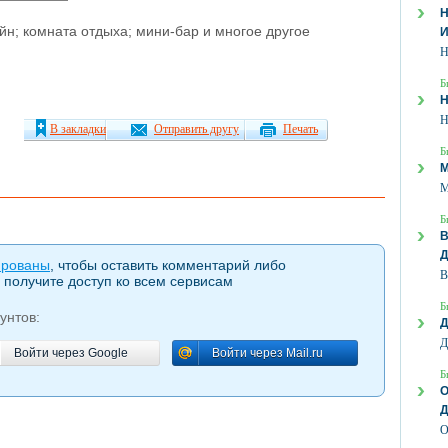
Н
йн; комната отдыха; мини-бар и многое другое
Н
Б
Н
В закладки
Отправить другу
Печать
Б
М
М
Б
ированы
, чтобы оставить комментарий либо
В
 получите доступ ко всем сервисам
Б
унтов:
Д
Д
Войти через Google
Войти через Mail.ru
Войти через Google
Войти через Mail.ru
Б
О
О