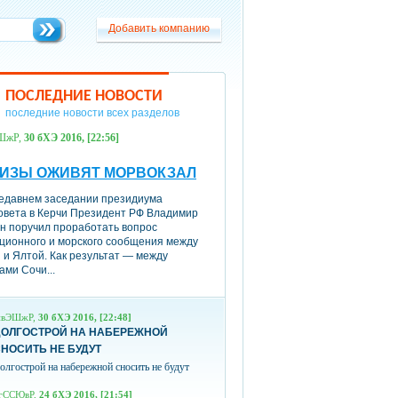
Добавить компанию
Добавить компанию
ПОСЛЕДНИЕ НОВОСТИ
последние новости всех разделов
ШжР,
30 бХЭ 2016, [22:56]
УИЗЫ ОЖИВЯТ МОРВОКЗАЛ
едавнем заседании президиума
овета в Керчи Президент РФ Владимир
н поручил проработать вопрос
ционного и морского сообщения между
 и Ялтой. Как результат — между
ами Сочи...
пвЭШжР,
30 бХЭ 2016, [22:48]
ДОЛГОСТРОЙ НА НАБЕРЕЖНОЙ
НОСИТЬ НЕ БУДУТ
олгострой на набережной сносить не будут
гССЮвР,
24 бХЭ 2016, [21:54]