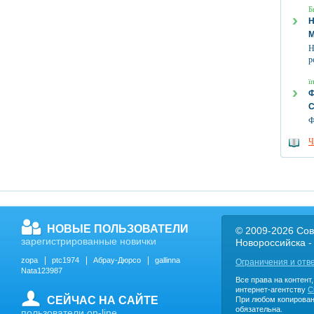
Б
Н
р
ї
Ф
Ч
НОВЫЕ ПОЛЬЗОВАТЕЛИ
© 2009-2026 Сов
зарегистрированные новички
Новороссийска -
zopa
ptc1974
Абрау-Дюрсо
gallinna
Ограничения и отв
Nata123987
Все права на контент
интернет-агентству
C
СЕЙЧАС НА САЙТЕ
При любом копирован
обязательна.
пользователи on-line