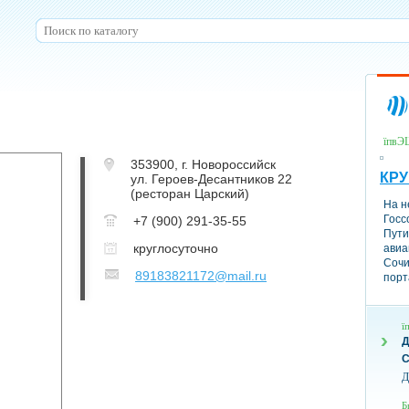
їпвЭ
353900
,
г. Новороссийск
КР
ул. Героев-Десантников 22
(ресторан Царский)
На н
Госс
+7 (900) 291-35-55
Пути
круглосуточно
авиа
Сочи
89183821172@mail.ru
порт
ї
С
Д
Б