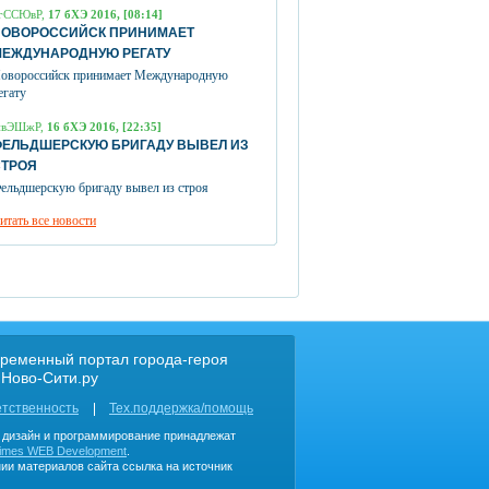
гССЮвР,
17 бХЭ 2016, [08:14]
НОВОРОССИЙСК ПРИНИМАЕТ
МЕЖДУНАРОДНУЮ РЕГАТУ
овороссийск принимает Международную
егату
пвЭШжР,
16 бХЭ 2016, [22:35]
ФЕЛЬДШЕРСКУЮ БРИГАДУ ВЫВЕЛ ИЗ
СТРОЯ
ельдшерскую бригаду вывел из строя
итать все новости
ременный портал города-героя
 Ново-Сити.ру
етственность
Тех.поддержка/помощь
, дизайн и программирование принадлежат
imes WEB Development
.
ии материалов сайта ссылка на источник