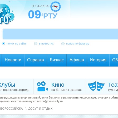
ІЮБЪАХБХЭМХ
09
‘РТУ
поиск по сайту
в новостях
поиск по форуму
Новости
Справка
Бизнес
Афиша
История
Об
Клубы
Кино
Теа
очная жизнь города
на больших экранах
культу
е руководители организаций, если Вы хотите разместить информацию о своих события
ию на электронный адрес afisha@novo-city.ru
ОВОРОССИЙСКА
ДОСУГ И ОТДЫХ