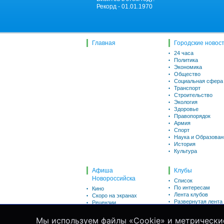
Рекорд - 01.01.1970
Главная
Городские новос
24 часа
Политика
Экономика
Общество
Социальная сфера
Транспорт
Строительство
Экология
Здоровье
Правопорядок
Армия
Спорт
Наука и Образован
История
Культура
Афиша
Клубы
Новороссийска
Список
По интересам
Кино
Лента клубов
Скоро на экранах
Развернутая лента
Рецензии
Викторины
Пользователи
Для детей
Мы используем файлы «Cookie» и метрически
Список
Театр