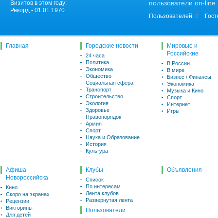
пользователи on-line
Визитов в этом году:
Рекорд - 01.01.1970
Пользователей:
0
Гост
Главная
Городские новости
Мировые и
Российские
24 часа
Политика
В России
Экономика
В мире
Общество
Бизнес / Финансы
Социальная сфера
Экономика
Транспорт
Музыка и Кино
Строительство
Спорт
Экология
Интернет
Здоровье
Игры
Правопорядок
Армия
Спорт
Наука и Образование
История
Культура
Афиша
Клубы
Объявления
Новороссийска
Список
По интересам
Кино
Лента клубов
Скоро на экранах
Развернутая лента
Рецензии
Викторины
Пользователи
Для детей