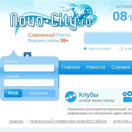
БГССЮВ
08
‘
Современный
Портал
Новороссийска
16+
поиск по сайту
в но
ЛОГИН
Главная
Новости
Справка
ПАРОЛЬ
Еще
Регистрация
Клубы
ночная жизнь города
Уважаемые руководители организаций, ес
информацию на электронный адрес afisha@
ГЛАВНАЯ
ТЕЛЕФОННЫЙ СПРАВОЧНИК НОВОРОССИЙСКА
КУЛЬТУРА /