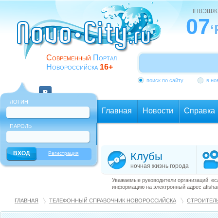
ЇПВЭШЖ
07
‘
Современный
Портал
Новороссийска
16+
поиск по сайту
в но
ЛОГИН
Главная
Новости
Справка
ПАРОЛЬ
Еще
Регистрация
Клубы
ночная жизнь города
Уважаемые руководители организаций, ес
информацию на электронный адрес afisha@
ГЛАВНАЯ
ТЕЛЕФОННЫЙ СПРАВОЧНИК НОВОРОССИЙСКА
СТРОИТЕЛ