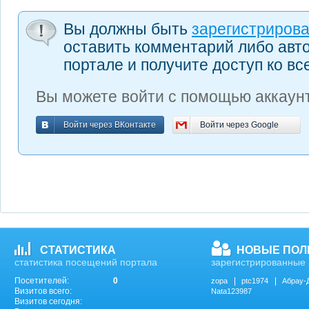
Вы должны быть
зарегистриров
оставить комментарий либо авт
портале и получите доступ ко в
Вы можете войти с помощью аккаунт
Войти через ВКонтакте
Войти через Google
Войти через ВКонтакте
Войти через Google
СТАТИСТИКА
НОВЫЕ ПОЛ
статистика посещений портала
зарегистрированные 
Посетителей:
0
zopa
ptc1974
Абрау-
Визитов всего:
Nata123987
Визитов сегодня: