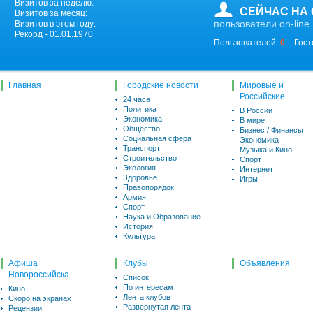
Визитов за неделю:
СЕЙЧАС НА
Визитов за месяц:
пользователи on-line
Визитов в этом году:
Рекорд - 01.01.1970
Пользователей:
0
Гост
Главная
Городские новости
Мировые и
Российские
24 часа
Политика
В России
Экономика
В мире
Общество
Бизнес / Финансы
Социальная сфера
Экономика
Транспорт
Музыка и Кино
Строительство
Спорт
Экология
Интернет
Здоровье
Игры
Правопорядок
Армия
Спорт
Наука и Образование
История
Культура
Афиша
Клубы
Объявления
Новороссийска
Список
По интересам
Кино
Лента клубов
Скоро на экранах
Развернутая лента
Рецензии