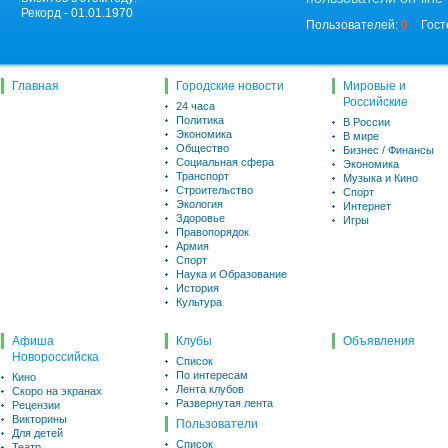
Рекорд - 01.01.1970
Пользователей:
0
Гост
Главная
Городские новости
Мировые и
Российские
24 часа
Политика
В России
Экономика
В мире
Общество
Бизнес / Финансы
Социальная сфера
Экономика
Транспорт
Музыка и Кино
Строительство
Спорт
Экология
Интернет
Здоровье
Игры
Правопорядок
Армия
Спорт
Наука и Образование
История
Культура
Афиша
Клубы
Объявления
Новороссийска
Список
По интересам
Кино
Лента клубов
Скоро на экранах
Развернутая лента
Рецензии
Викторины
Пользователи
Для детей
Список
Театр