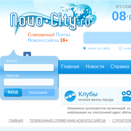
БГССЮВ
08
‘
Современный
Портал
Новороссийска
16+
поиск по сайту
в но
ЛОГИН
Главная
Новости
Справка
ПАРОЛЬ
Еще
Регистрация
Клубы
ночная жизнь города
Уважаемые руководители организаций, ес
информацию на электронный адрес afisha@
ГЛАВНАЯ
ТЕЛЕФОННЫЙ СПРАВОЧНИК НОВОРОССИЙСКА
СТРОИТЕЛ