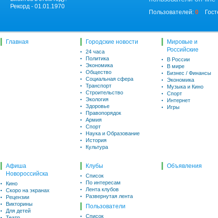
Рекорд - 01.01.1970
Пользователей:
0
Гост
Главная
Городские новости
Мировые и
Российские
24 часа
Политика
В России
Экономика
В мире
Общество
Бизнес / Финансы
Социальная сфера
Экономика
Транспорт
Музыка и Кино
Строительство
Спорт
Экология
Интернет
Здоровье
Игры
Правопорядок
Армия
Спорт
Наука и Образование
История
Культура
Афиша
Клубы
Объявления
Новороссийска
Список
По интересам
Кино
Лента клубов
Скоро на экранах
Развернутая лента
Рецензии
Викторины
Пользователи
Для детей
Список
Театр