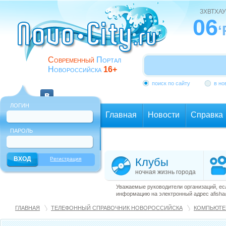
ЗХВТХАУ
06
‘
Современный
Портал
Новороссийска
16+
поиск по сайту
в но
ЛОГИН
Главная
Новости
Справка
ПАРОЛЬ
Еще
Регистрация
Клубы
ночная жизнь города
Уважаемые руководители организаций, ес
информацию на электронный адрес afisha@
ГЛАВНАЯ
ТЕЛЕФОННЫЙ СПРАВОЧНИК НОВОРОССИЙСКА
КОМПЬЮТЕР