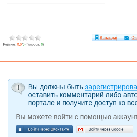
В закладки
Отп
Рейтинг:
0,0
/
5
(Голосов:
0
)
Вы должны быть
зарегистриров
оставить комментарий либо авт
портале и получите доступ ко в
Вы можете войти с помощью аккаунт
Войти через ВКонтакте
Войти через Google
Войти через ВКонтакте
Войти через Google