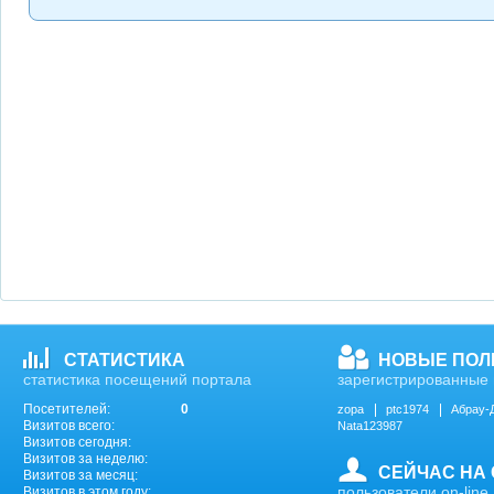
СТАТИСТИКА
НОВЫЕ ПОЛ
статистика посещений портала
зарегистрированные 
Посетителей:
0
zopa
ptc1974
Абрау-
Визитов всего:
Nata123987
Визитов сегодня:
Визитов за неделю:
СЕЙЧАС НА
Визитов за месяц:
пользователи on-line
Визитов в этом году: