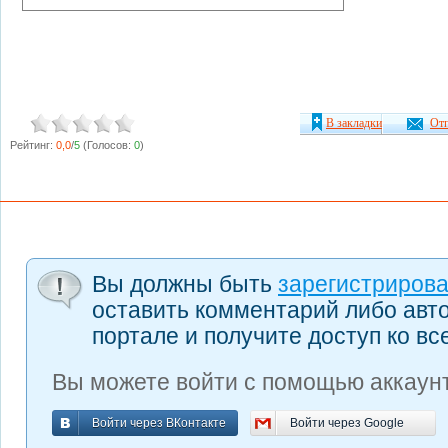
В закладки
Отп
Рейтинг:
0,0
/
5
(Голосов:
0
)
Вы должны быть
зарегистриров
оставить комментарий либо авт
портале и получите доступ ко в
Вы можете войти с помощью аккаунт
Войти через ВКонтакте
Войти через Google
Войти через ВКонтакте
Войти через Google