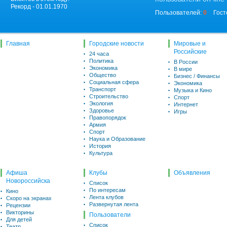
Рекорд - 01.01.1970
Пользователей:
0
Гост
Главная
Городские новости
Мировые и
Российские
24 часа
Политика
В России
Экономика
В мире
Общество
Бизнес / Финансы
Социальная сфера
Экономика
Транспорт
Музыка и Кино
Строительство
Спорт
Экология
Интернет
Здоровье
Игры
Правопорядок
Армия
Спорт
Наука и Образование
История
Культура
Афиша
Клубы
Объявления
Новороссийска
Список
По интересам
Кино
Лента клубов
Скоро на экранах
Развернутая лента
Рецензии
Викторины
Пользователи
Для детей
Список
Театр