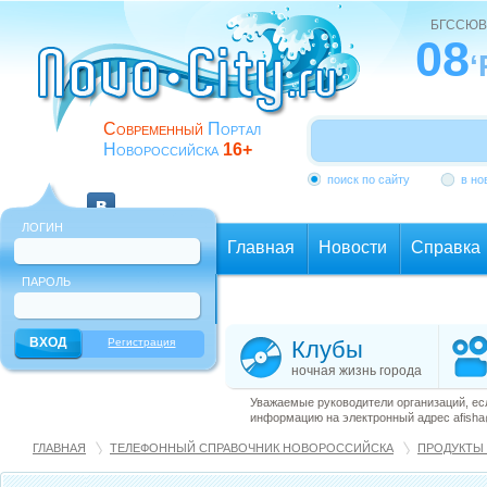
БГССЮВ
08
‘
Современный
Портал
Новороссийска
16+
поиск по сайту
в но
ЛОГИН
Главная
Новости
Справка
ПАРОЛЬ
Еще
Регистрация
Клубы
ночная жизнь города
Уважаемые руководители организаций, ес
информацию на электронный адрес afisha@
ГЛАВНАЯ
ТЕЛЕФОННЫЙ СПРАВОЧНИК НОВОРОССИЙСКА
ПРОДУКТЫ