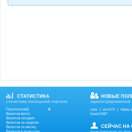
СТАТИСТИКА
НОВЫЕ ПОЛ
статистика посещений портала
зарегистрированные 
Посетителей:
0
zopa
ptc1974
Абрау-
Визитов всего:
Nata123987
Визитов сегодня:
Визитов за неделю:
СЕЙЧАС НА
Визитов за месяц:
пользователи on-line
Визитов в этом году: