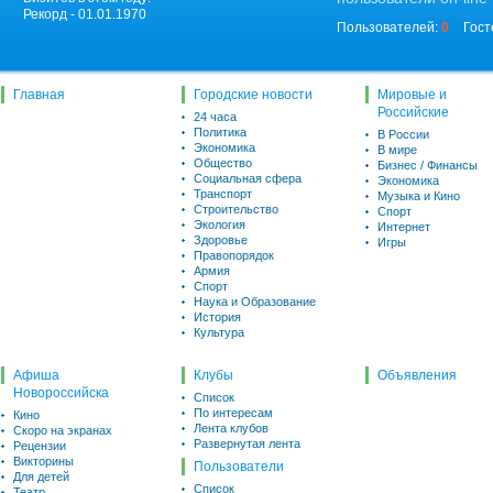
Рекорд - 01.01.1970
Пользователей:
0
Гост
Главная
Городские новости
Мировые и
Российские
24 часа
Политика
В России
Экономика
В мире
Общество
Бизнес / Финансы
Социальная сфера
Экономика
Транспорт
Музыка и Кино
Строительство
Спорт
Экология
Интернет
Здоровье
Игры
Правопорядок
Армия
Спорт
Наука и Образование
История
Культура
Афиша
Клубы
Объявления
Новороссийска
Список
По интересам
Кино
Лента клубов
Скоро на экранах
Развернутая лента
Рецензии
Викторины
Пользователи
Для детей
Список
Театр