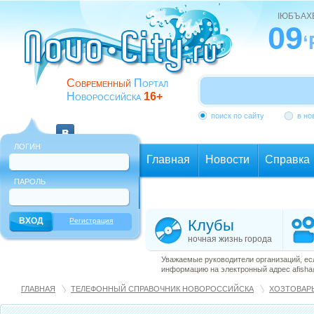
ІЮБЪАХ
09
‘
Современный
Портал
Новороссийска
16+
поиск по сайту
в но
ЛОГИН
Главная
Новости
Справка
ПАРОЛЬ
Еще
Регистрация
Клубы
ночная жизнь города
Уважаемые руководители организаций, ес
информацию на электронный адрес afisha@
ГЛАВНАЯ
ТЕЛЕФОННЫЙ СПРАВОЧНИК НОВОРОССИЙСКА
ХОЗТОВАРЫ