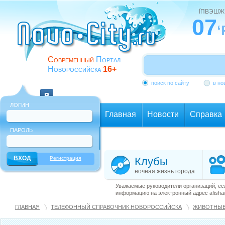
ЇПВЭШЖ
07
‘
Современный
Портал
Новороссийска
16+
поиск по сайту
в но
ЛОГИН
Главная
Новости
Справка
ПАРОЛЬ
Еще
Регистрация
Клубы
ночная жизнь города
Уважаемые руководители организаций, ес
информацию на электронный адрес afisha@
ГЛАВНАЯ
ТЕЛЕФОННЫЙ СПРАВОЧНИК НОВОРОССИЙСКА
ЖИВОТНЫ