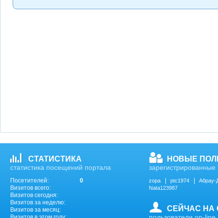
СТАТИСТИКА
НОВЫЕ ПОЛ
статистика посещений портала
зарегистрированные 
Посетителей:
0
zopa
ptc1974
Абрау-
Визитов всего:
Nata123987
Визитов сегодня:
Визитов за неделю:
СЕЙЧАС НА
Визитов за месяц:
пользователи on-line
Визитов в этом году: