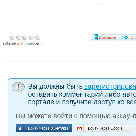
В закладки
Отп
Рейтинг:
0,0
/
5
(Голосов:
0
)
Вы должны быть
зарегистриров
оставить комментарий либо авт
портале и получите доступ ко в
Вы можете войти с помощью аккаунт
Войти через ВКонтакте
Войти через Google
Войти через ВКонтакте
Войти через Google