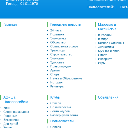
Рекорд - 01.01.1970
Пользователей:
0
Гост
Главная
Городские новости
Мировые и
Российские
24 часа
Политика
В России
Экономика
В мире
Общество
Бизнес / Финансы
Социальная сфера
Экономика
Транспорт
Музыка и Кино
Строительство
Спорт
Экология
Интернет
Здоровье
Игры
Правопорядок
Армия
Спорт
Наука и Образование
История
Культура
Афиша
Клубы
Объявления
Новороссийска
Список
По интересам
Кино
Лента клубов
Скоро на экранах
Развернутая лента
Рецензии
Викторины
Пользователи
Для детей
Список
Театр