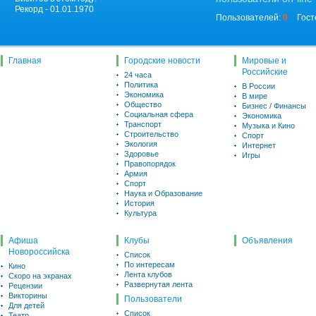
Рекорд - 01.01.1970
Пользователей:
0
Гост
Главная
Городские новости
Мировые и
Российские
24 часа
Политика
В России
Экономика
В мире
Общество
Бизнес / Финансы
Социальная сфера
Экономика
Транспорт
Музыка и Кино
Строительство
Спорт
Экология
Интернет
Здоровье
Игры
Правопорядок
Армия
Спорт
Наука и Образование
История
Культура
Афиша
Клубы
Объявления
Новороссийска
Список
По интересам
Кино
Лента клубов
Скоро на экранах
Развернутая лента
Рецензии
Викторины
Пользователи
Для детей
Список
Театр