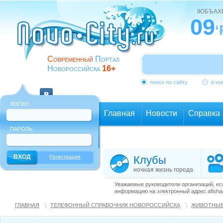
ІЮБЪАХ
09
‘
Современный
Портал
Новороссийска
16+
поиск по сайту
в но
ЛОГИН
Главная
Новости
Справка
ПАРОЛЬ
Еще
Регистрация
Клубы
ночная жизнь города
Уважаемые руководители организаций, ес
информацию на электронный адрес afisha@
ГЛАВНАЯ
ТЕЛЕФОННЫЙ СПРАВОЧНИК НОВОРОССИЙСКА
ЖИВОТНЫ