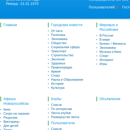
Рекорд - 01.01.1970
Пользователей:
0
Гост
Главная
Городские новости
Мировые и
Российские
24 часа
Политика
В России
Экономика
В мире
Общество
Бизнес / Финансы
Социальная сфера
Экономика
Транспорт
Музыка и Кино
Строительство
Спорт
Экология
Интернет
Здоровье
Игры
Правопорядок
Армия
Спорт
Наука и Образование
История
Культура
Афиша
Клубы
Объявления
Новороссийска
Список
По интересам
Кино
Лента клубов
Скоро на экранах
Развернутая лента
Рецензии
Викторины
Пользователи
Для детей
Список
Театр