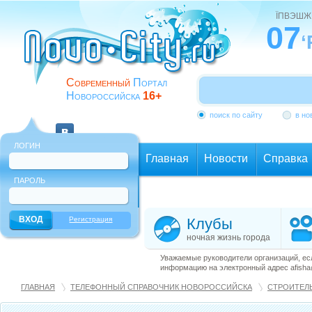
ЇПВЭШЖ
07
‘
Современный
Портал
Новороссийска
16+
поиск по сайту
в но
ЛОГИН
Главная
Новости
Справка
ПАРОЛЬ
Еще
Регистрация
Клубы
ночная жизнь города
Уважаемые руководители организаций, ес
информацию на электронный адрес afisha@
ГЛАВНАЯ
ТЕЛЕФОННЫЙ СПРАВОЧНИК НОВОРОССИЙСКА
СТРОИТЕЛ