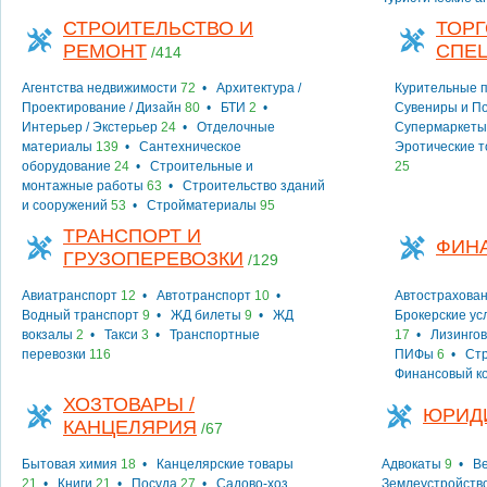
СТРОИТЕЛЬСТВО И
ТОРГ
РЕМОНТ
СПЕ
/414
Агентства недвижимости
72
•
Архитектура /
Курительные 
Проектирование / Дизайн
80
•
БТИ
2
•
Сувениры и П
Интерьер / Экстерьер
24
•
Отделочные
Супермаркеты
материалы
139
•
Сантехническое
Эротические 
оборудование
24
•
Строительные и
25
монтажные работы
63
•
Строительство зданий
и сооружений
53
•
Стройматериалы
95
ТРАНСПОРТ И
ФИН
ГРУЗОПЕРЕВОЗКИ
/129
Авиатранспорт
12
•
Автотранспорт
10
•
Автострахова
Водный транспорт
9
•
ЖД билеты
9
•
ЖД
Брокерские ус
вокзалы
2
•
Такси
3
•
Транспортные
17
•
Лизингов
перевозки
116
ПИФы
6
•
Ст
Финансовый к
ХОЗТОВАРЫ /
ЮРИД
КАНЦЕЛЯРИЯ
/67
Бытовая химия
18
•
Канцелярские товары
Адвокаты
9
•
Ве
21
•
Книги
21
•
Посуда
27
•
Садово-хоз.
Землеустройств