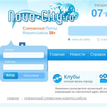
ЇПВЭШЖ
07
‘
Современный
Портал
Новороссийска
16+
поиск по сайту
в но
ЛОГИН
Главная
Новости
Справка
ПАРОЛЬ
Еще
Регистрация
Клубы
ночная жизнь города
Уважаемые руководители организаций, ес
информацию на электронный адрес afisha@
ГЛАВНАЯ
ТЕЛЕФОННЫЙ СПРАВОЧНИК НОВОРОССИЙСКА