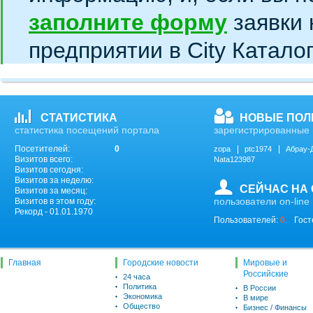
заполните форму
заявки 
предприятии в City Катало
СТАТИСТИКА
НОВЫЕ ПОЛ
статистика посещений портала
зарегистрированные 
Посетителей:
0
zopa
ptc1974
Абрау-
Визитов всего:
Nata123987
Визитов сегодня:
Визитов за неделю:
СЕЙЧАС НА
Визитов за месяц:
пользователи on-line
Визитов в этом году:
Рекорд - 01.01.1970
Пользователей:
0
Гост
Главная
Городские новости
Мировые и
Российские
24 часа
Политика
В России
Экономика
В мире
Общество
Бизнес / Финансы