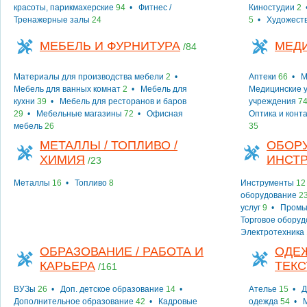
красоты, парикмахерские
94
•
Фитнес /
Киностудии
2
Тренажерные залы
24
5
•
Художест
МЕБЕЛЬ И ФУРНИТУРА
МЕД
/84
Материалы для производства мебели
2
•
Аптеки
66
•
М
Мебель для ванных комнат
2
•
Мебель для
Медицинские у
кухни
39
•
Мебель для ресторанов и баров
учреждения
7
29
•
Мебельные магазины
72
•
Офисная
Оптика и конт
мебель
26
35
МЕТАЛЛЫ / ТОПЛИВО /
ОБОР
ХИМИЯ
ИНСТ
/23
Металлы
16
•
Топливо
8
Инструменты
12
оборудование
2
услуг
9
•
Промы
Торговое обору
Электротехника
ОБРАЗОВАНИЕ / РАБОТА И
ОДЕЖ
КАРЬЕРА
ТЕКС
/161
ВУЗы
26
•
Доп. детское образование
14
•
Ателье
15
•
Д
Дополнительное образование
42
•
Кадровые
одежда
54
•