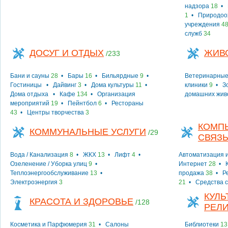
надзора
18
•
1
•
Природоо
учреждения
4
служб
34
ДОСУГ И ОТДЫХ
ЖИВ
/233
Бани и сауны
28
•
Бары
16
•
Бильярдные
9
•
Ветеринарные
Гостиницы
•
Дайвинг
3
•
Дома культуры
11
•
клиники
9
•
З
Дома отдыха
•
Кафе
134
•
Организация
домашних жив
мероприятий
19
•
Пейнтбол
6
•
Рестораны
43
•
Центры творчества
3
КОМПЬ
КОММУНАЛЬНЫЕ УСЛУГИ
/29
СВЯЗ
Вода / Канализация
8
•
ЖКХ
13
•
Лифт
4
•
Автоматизация и
Озеленение / Уборка улиц
9
•
Интернет
28
•
Теплоэнергообслуживание
13
•
продажа
38
•
Р
Электроэнергия
3
21
•
Средства 
КУЛЬ
КРАСОТА И ЗДОРОВЬЕ
/128
РЕЛ
Косметика и Парфюмерия
31
•
Салоны
Библиотеки
13