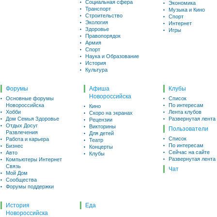
Социальная сфера
Экономика
Транспорт
Музыка и Кино
Строительство
Спорт
Экология
Интернет
Здоровье
Игры
Правопорядок
Армия
Спорт
Наука и Образование
История
Культура
Форумы
Афиша
Клубы
Новороссийска
Основные форумы
Список
Новороссийска
По интересам
Кино
Хобби
Лента клубов
Скоро на экранах
Дом Семья Здоровье
Развернутая лента
Рецензии
Отдых Досуг
Викторины
Пользователи
Развлечения
Для детей
Список
Работа и карьера
Театр
По интересам
Бизнес
Концерты
Сейчас на сайте
Авто
Клубы
Развернутая лента
Компьютеры Интернет
Связь
Чат
Мой Дом
Сообщества
Форумы поддержки
История
Еда
Новороссийска