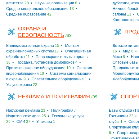
агентства
28
•
Научные организации
8
•
дубленки, кожа
Средне-специальное образование
13
•
Нижнее бельё
Среднее образование
42
салоны
13
•
Кожгалантере
ОХРАНА И
ПРО
БЕЗОПАСНОСТЬ
/89
Вневедомственная охрана
15
•
Монтаж
Детское питан
охранно-пожарных систем
17
•
Огнезащитная
16
•
Мед
8
обработка
11
•
Правоохранительные органы
Мясо
8
•
Нап
38
•
Продажа / установка домофонов
4
•
Оптовые базы
Противопожарное оборудование
10
•
Система
Продовольств
видеонаблюдения
10
•
Системы сигнализации
Морепродукты
и охраны
9
•
Спасательное оборудование
1
•
Хлебобулочны
Услуги охраны
22
РЕКЛАМА И ПОЛИГРАФИЯ
СПОРТ
/99
Наружная реклама
23
•
Полиграфия /
Базы отдыха / 
Издательское дело
25
•
Рекламные услуги
Гостиницы
22
29
•
СМИ
37
•
Упаковка
1
клубы
1
•
Спорт
Спортивные клу
6
•
Спорттовар
Туристические а