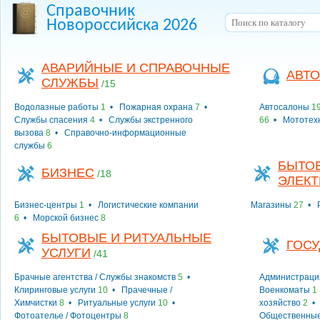
Справочник
Новороссийска 2026
АВАРИЙНЫЕ И СПРАВОЧНЫЕ
АВТО
СЛУЖБЫ
/15
Водолазные работы
1
•
Пожарная охрана
7
•
Автосалоны
1
Службы спасения
4
•
Службы экстренного
66
•
Мототех
вызова
8
•
Справочно-информационные
службы
6
БЫТОВ
БИЗНЕС
/18
ЭЛЕК
Бизнес-центры
1
•
Логистические компании
Магазины
27
•
6
•
Морской бизнес
8
БЫТОВЫЕ И РИТУАЛЬНЫЕ
ГОСУ
УСЛУГИ
/41
Брачные агентства / Службы знакомств
5
•
Администраци
Клиринговые услуги
10
•
Прачечные /
Военкоматы
1
Химчистки
8
•
Ритуальные услуги
10
•
хозяйство
2
Фотоателье / Фотоцентры
8
Общественные