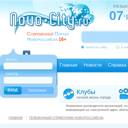
ЇПВЭШЖ
07
‘
Современный
Портал
Новороссийска
16+
поиск по сайту
в но
ЛОГИН
Главная
Новости
Справка
ПАРОЛЬ
Еще
Регистрация
Клубы
ночная жизнь города
Уважаемые руководители организаций, ес
информацию на электронный адрес afisha@
ГЛАВНАЯ
ТЕЛЕФОННЫЙ СПРАВОЧНИК НОВОРОССИЙСКА