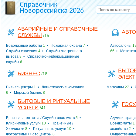
Справочник
Новороссийска 2026
АВАРИЙНЫЕ И СПРАВОЧНЫЕ
АВТО
СЛУЖБЫ
/15
Водолазные работы
1
•
Пожарная охрана
7
•
Автосалоны
1
Службы спасения
4
•
Службы экстренного
66
•
Мототех
вызова
8
•
Справочно-информационные
службы
6
БЫТОВ
БИЗНЕС
/18
ЭЛЕК
Бизнес-центры
1
•
Логистические компании
Магазины
27
•
6
•
Морской бизнес
8
БЫТОВЫЕ И РИТУАЛЬНЫЕ
ГОСУ
УСЛУГИ
/41
Брачные агентства / Службы знакомств
5
•
Администраци
Клиринговые услуги
10
•
Прачечные /
Военкоматы
1
Химчистки
8
•
Ритуальные услуги
10
•
хозяйство
2
Фотоателье / Фотоцентры
8
Общественные