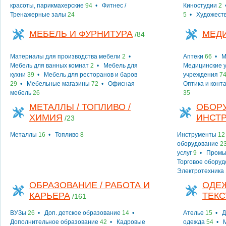
красоты, парикмахерские
94
•
Фитнес /
Киностудии
2
Тренажерные залы
24
5
•
Художест
МЕБЕЛЬ И ФУРНИТУРА
МЕД
/84
Материалы для производства мебели
2
•
Аптеки
66
•
М
Мебель для ванных комнат
2
•
Мебель для
Медицинские у
кухни
39
•
Мебель для ресторанов и баров
учреждения
7
29
•
Мебельные магазины
72
•
Офисная
Оптика и конт
мебель
26
35
МЕТАЛЛЫ / ТОПЛИВО /
ОБОР
ХИМИЯ
ИНСТ
/23
Металлы
16
•
Топливо
8
Инструменты
12
оборудование
2
услуг
9
•
Промы
Торговое обору
Электротехника
ОБРАЗОВАНИЕ / РАБОТА И
ОДЕЖ
КАРЬЕРА
ТЕКС
/161
ВУЗы
26
•
Доп. детское образование
14
•
Ателье
15
•
Д
Дополнительное образование
42
•
Кадровые
одежда
54
•