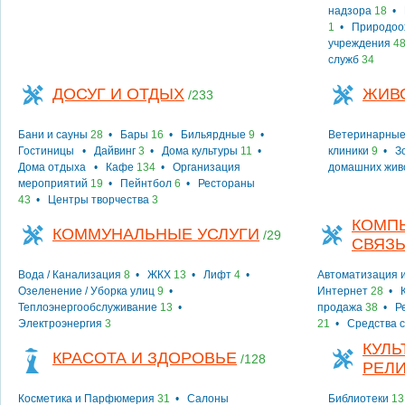
надзора
18
•
1
•
Природоо
учреждения
4
служб
34
ДОСУГ И ОТДЫХ
ЖИВ
/233
Бани и сауны
28
•
Бары
16
•
Бильярдные
9
•
Ветеринарные
Гостиницы
•
Дайвинг
3
•
Дома культуры
11
•
клиники
9
•
З
Дома отдыха
•
Кафе
134
•
Организация
домашних жив
мероприятий
19
•
Пейнтбол
6
•
Рестораны
43
•
Центры творчества
3
КОМПЬ
КОММУНАЛЬНЫЕ УСЛУГИ
/29
СВЯЗ
Вода / Канализация
8
•
ЖКХ
13
•
Лифт
4
•
Автоматизация и
Озеленение / Уборка улиц
9
•
Интернет
28
•
Теплоэнергообслуживание
13
•
продажа
38
•
Р
Электроэнергия
3
21
•
Средства 
КУЛЬ
КРАСОТА И ЗДОРОВЬЕ
/128
РЕЛ
Косметика и Парфюмерия
31
•
Салоны
Библиотеки
13