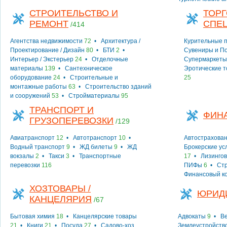
СТРОИТЕЛЬСТВО И
ТОРГ
РЕМОНТ
СПЕ
/414
Агентства недвижимости
72
•
Архитектура /
Курительные 
Проектирование / Дизайн
80
•
БТИ
2
•
Сувениры и П
Интерьер / Экстерьер
24
•
Отделочные
Супермаркеты
материалы
139
•
Сантехническое
Эротические 
оборудование
24
•
Строительные и
25
монтажные работы
63
•
Строительство зданий
и сооружений
53
•
Стройматериалы
95
ТРАНСПОРТ И
ФИН
ГРУЗОПЕРЕВОЗКИ
/129
Авиатранспорт
12
•
Автотранспорт
10
•
Автострахова
Водный транспорт
9
•
ЖД билеты
9
•
ЖД
Брокерские ус
вокзалы
2
•
Такси
3
•
Транспортные
17
•
Лизингов
перевозки
116
ПИФы
6
•
Ст
Финансовый к
ХОЗТОВАРЫ /
ЮРИД
КАНЦЕЛЯРИЯ
/67
Бытовая химия
18
•
Канцелярские товары
Адвокаты
9
•
Ве
21
•
Книги
21
•
Посуда
27
•
Садово-хоз.
Землеустройств