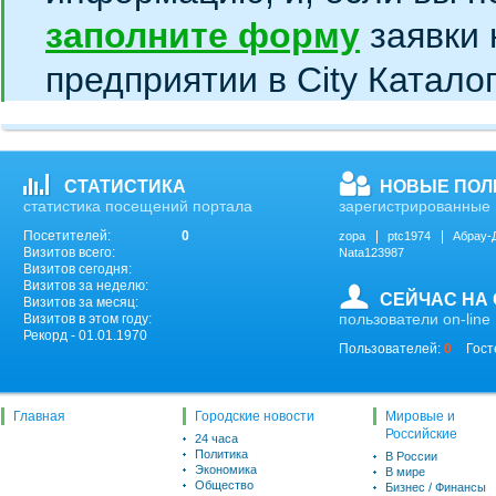
заполните форму
заявки 
предприятии в City Катало
СТАТИСТИКА
НОВЫЕ ПОЛ
статистика посещений портала
зарегистрированные 
Посетителей:
0
zopa
ptc1974
Абрау-
Визитов всего:
Nata123987
Визитов сегодня:
Визитов за неделю:
СЕЙЧАС НА
Визитов за месяц:
пользователи on-line
Визитов в этом году:
Рекорд - 01.01.1970
Пользователей:
0
Гост
Главная
Городские новости
Мировые и
Российские
24 часа
Политика
В России
Экономика
В мире
Общество
Бизнес / Финансы