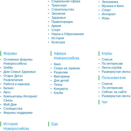
Социальная сфера
Экономика
Транспорт
Музыка и Кино
Строительство
Спорт
Экология
Интернет
Здоровье
Игры
Правопорядок
Армия
Спорт
Наука и Образование
История
Культура
Форумы
Афиша
Клубы
Новороссийска
Основные форумы
Список
Новороссийска
По интересам
Кино
Хобби
Лента клубов
Скоро на экранах
Дом Семья Здоровье
Развернутая лента
Рецензии
Отдых Досуг
Викторины
Пользователи
Развлечения
Для детей
Список
Работа и карьера
Театр
По интересам
Бизнес
Концерты
Сейчас на сайте
Авто
Клубы
Развернутая лента
Компьютеры Интернет
Связь
Чат
Мой Дом
Сообщества
Форумы поддержки
История
Еда
Новороссийска