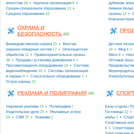
агентства
28
•
Научные организации
8
•
дубленки, кожа
Средне-специальное образование
13
•
Нижнее бельё
Среднее образование
42
салоны
13
•
Кожгалантере
ОХРАНА И
ПРО
БЕЗОПАСНОСТЬ
/89
Вневедомственная охрана
15
•
Монтаж
Детское питан
охранно-пожарных систем
17
•
Огнезащитная
16
•
Мед
8
обработка
11
•
Правоохранительные органы
Мясо
8
•
Нап
38
•
Продажа / установка домофонов
4
•
Оптовые базы
Противопожарное оборудование
10
•
Система
Продовольств
видеонаблюдения
10
•
Системы сигнализации
Морепродукты
и охраны
9
•
Спасательное оборудование
1
•
Хлебобулочны
Услуги охраны
22
РЕКЛАМА И ПОЛИГРАФИЯ
СПОРТ
/99
Наружная реклама
23
•
Полиграфия /
Базы отдыха / 
Издательское дело
25
•
Рекламные услуги
Гостиницы
22
29
•
СМИ
37
•
Упаковка
1
клубы
1
•
Спорт
Спортивные клу
6
•
Спорттовар
Туристические а