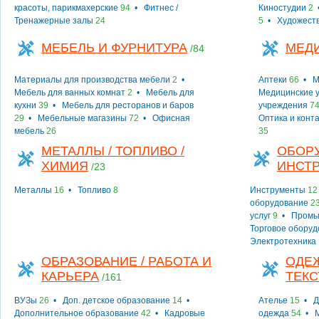
красоты, парикмахерские
94
•
Фитнес /
Киностудии
2
Тренажерные залы
24
5
•
Художест
МЕБЕЛЬ И ФУРНИТУРА
МЕД
/84
Материалы для производства мебели
2
•
Аптеки
66
•
М
Мебель для ванных комнат
2
•
Мебель для
Медицинские у
кухни
39
•
Мебель для ресторанов и баров
учреждения
7
29
•
Мебельные магазины
72
•
Офисная
Оптика и конт
мебель
26
35
МЕТАЛЛЫ / ТОПЛИВО /
ОБОР
ХИМИЯ
ИНСТ
/23
Металлы
16
•
Топливо
8
Инструменты
12
оборудование
2
услуг
9
•
Промы
Торговое обору
Электротехника
ОБРАЗОВАНИЕ / РАБОТА И
ОДЕЖ
КАРЬЕРА
ТЕКС
/161
ВУЗы
26
•
Доп. детское образование
14
•
Ателье
15
•
Д
Дополнительное образование
42
•
Кадровые
одежда
54
•