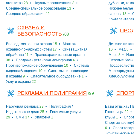
агентства
28
•
Научные организации
8
•
дубленки, кожа
Средне-специальное образование
13
•
Нижнее бельё
Среднее образование
42
салоны
13
•
Кожгалантере
ОХРАНА И
ПРО
БЕЗОПАСНОСТЬ
/89
Вневедомственная охрана
15
•
Монтаж
Детское питан
охранно-пожарных систем
17
•
Огнезащитная
16
•
Мед
8
обработка
11
•
Правоохранительные органы
Мясо
8
•
Нап
38
•
Продажа / установка домофонов
4
•
Оптовые базы
Противопожарное оборудование
10
•
Система
Продовольств
видеонаблюдения
10
•
Системы сигнализации
Морепродукты
и охраны
9
•
Спасательное оборудование
1
•
Хлебобулочны
Услуги охраны
22
РЕКЛАМА И ПОЛИГРАФИЯ
СПОРТ
/99
Наружная реклама
23
•
Полиграфия /
Базы отдыха / 
Издательское дело
25
•
Рекламные услуги
Гостиницы
22
29
•
СМИ
37
•
Упаковка
1
клубы
1
•
Спорт
Спортивные клу
6
•
Спорттовар
Туристические а