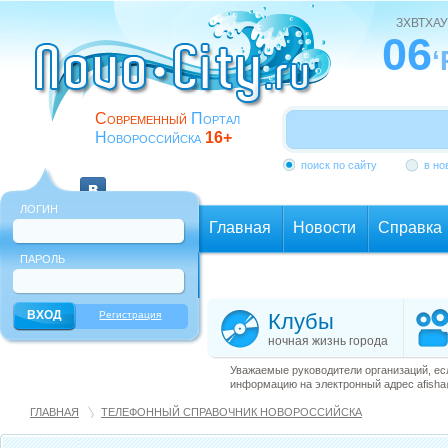
ЗХВТХАУ
06
‘
Современный
Портал
Новороссийска
16+
поиск по сайту
в но
ЛОГИН
Главная
Новости
Справка
ПАРОЛЬ
Еще
Регистрация
Клубы
ночная жизнь города
Уважаемые руководители организаций, ес
информацию на электронный адрес afisha@
ГЛАВНАЯ
ТЕЛЕФОННЫЙ СПРАВОЧНИК НОВОРОССИЙСКА