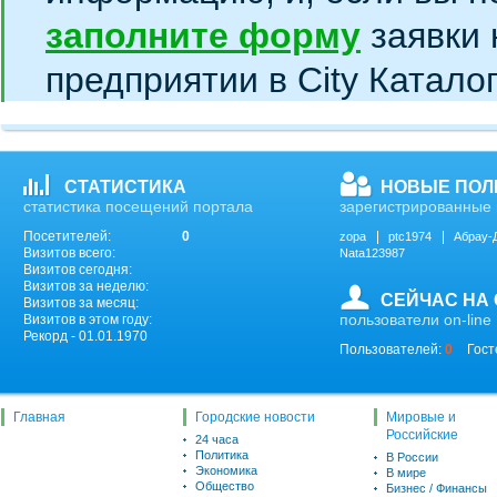
заполните форму
заявки 
предприятии в City Катало
СТАТИСТИКА
НОВЫЕ ПОЛ
статистика посещений портала
зарегистрированные 
Посетителей:
0
zopa
ptc1974
Абрау-
Визитов всего:
Nata123987
Визитов сегодня:
Визитов за неделю:
СЕЙЧАС НА
Визитов за месяц:
пользователи on-line
Визитов в этом году:
Рекорд - 01.01.1970
Пользователей:
0
Гост
Главная
Городские новости
Мировые и
Российские
24 часа
Политика
В России
Экономика
В мире
Общество
Бизнес / Финансы