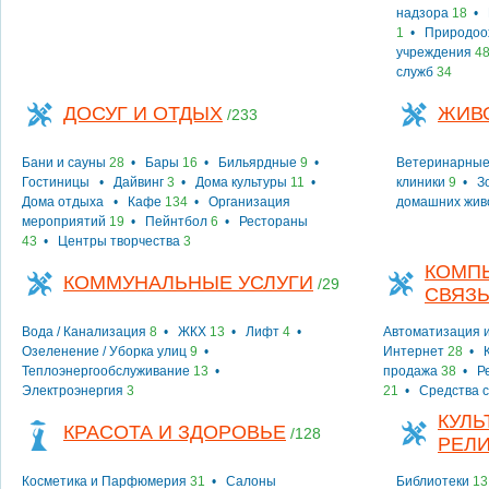
надзора
18
•
1
•
Природоо
учреждения
4
служб
34
ДОСУГ И ОТДЫХ
ЖИВ
/233
Бани и сауны
28
•
Бары
16
•
Бильярдные
9
•
Ветеринарные
Гостиницы
•
Дайвинг
3
•
Дома культуры
11
•
клиники
9
•
З
Дома отдыха
•
Кафе
134
•
Организация
домашних жив
мероприятий
19
•
Пейнтбол
6
•
Рестораны
43
•
Центры творчества
3
КОМПЬ
КОММУНАЛЬНЫЕ УСЛУГИ
/29
СВЯЗ
Вода / Канализация
8
•
ЖКХ
13
•
Лифт
4
•
Автоматизация и
Озеленение / Уборка улиц
9
•
Интернет
28
•
Теплоэнергообслуживание
13
•
продажа
38
•
Р
Электроэнергия
3
21
•
Средства 
КУЛЬ
КРАСОТА И ЗДОРОВЬЕ
/128
РЕЛ
Косметика и Парфюмерия
31
•
Салоны
Библиотеки
13