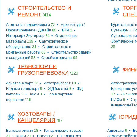
СТРОИТЕЛЬСТВО И
ТОРГ
РЕМОНТ
СПЕ
/414
Агентства недвижимости
72
•
Архитектура /
Курительные 
Проектирование / Дизайн
80
•
БТИ
2
•
Сувениры и П
Интерьер / Экстерьер
24
•
Отделочные
Супермаркеты
материалы
139
•
Сантехническое
Эротические 
оборудование
24
•
Строительные и
25
монтажные работы
63
•
Строительство зданий
и сооружений
53
•
Стройматериалы
95
ТРАНСПОРТ И
ФИН
ГРУЗОПЕРЕВОЗКИ
/129
Авиатранспорт
12
•
Автотранспорт
10
•
Автострахова
Водный транспорт
9
•
ЖД билеты
9
•
ЖД
Брокерские ус
вокзалы
2
•
Такси
3
•
Транспортные
17
•
Лизингов
перевозки
116
ПИФы
6
•
Ст
Финансовый к
ХОЗТОВАРЫ /
ЮРИД
КАНЦЕЛЯРИЯ
/67
Бытовая химия
18
•
Канцелярские товары
Адвокаты
9
•
Ве
21
•
Книги
21
•
Посуда
27
•
Садово-хоз.
Землеустройств