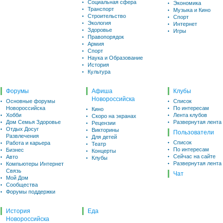
Социальная сфера
Экономика
Транспорт
Музыка и Кино
Строительство
Спорт
Экология
Интернет
Здоровье
Игры
Правопорядок
Армия
Спорт
Наука и Образование
История
Культура
Форумы
Афиша
Клубы
Новороссийска
Основные форумы
Список
Новороссийска
По интересам
Кино
Хобби
Лента клубов
Скоро на экранах
Дом Семья Здоровье
Развернутая лента
Рецензии
Отдых Досуг
Викторины
Пользователи
Развлечения
Для детей
Список
Работа и карьера
Театр
По интересам
Бизнес
Концерты
Сейчас на сайте
Авто
Клубы
Развернутая лента
Компьютеры Интернет
Связь
Чат
Мой Дом
Сообщества
Форумы поддержки
История
Еда
Новороссийска