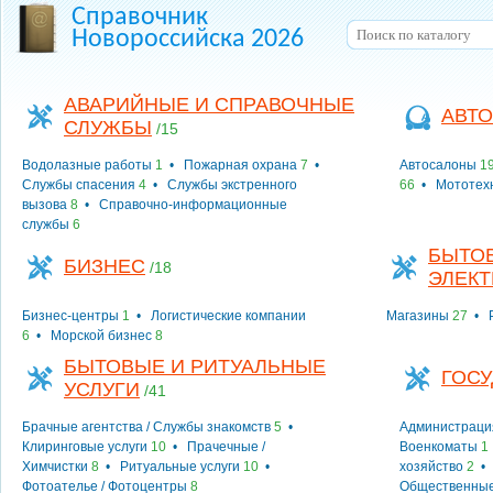
Справочник
Новороссийска 2026
АВАРИЙНЫЕ И СПРАВОЧНЫЕ
АВТО
СЛУЖБЫ
/15
Водолазные работы
1
•
Пожарная охрана
7
•
Автосалоны
1
Службы спасения
4
•
Службы экстренного
66
•
Мототех
вызова
8
•
Справочно-информационные
службы
6
БЫТОВ
БИЗНЕС
/18
ЭЛЕК
Бизнес-центры
1
•
Логистические компании
Магазины
27
•
6
•
Морской бизнес
8
БЫТОВЫЕ И РИТУАЛЬНЫЕ
ГОСУ
УСЛУГИ
/41
Брачные агентства / Службы знакомств
5
•
Администраци
Клиринговые услуги
10
•
Прачечные /
Военкоматы
1
Химчистки
8
•
Ритуальные услуги
10
•
хозяйство
2
Фотоателье / Фотоцентры
8
Общественные