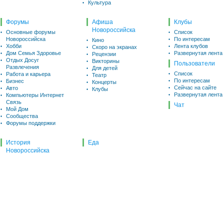
Культура
Форумы
Афиша
Клубы
Новороссийска
Основные форумы
Список
Новороссийска
По интересам
Кино
Хобби
Лента клубов
Скоро на экранах
Дом Семья Здоровье
Развернутая лента
Рецензии
Отдых Досуг
Викторины
Пользователи
Развлечения
Для детей
Список
Работа и карьера
Театр
По интересам
Бизнес
Концерты
Сейчас на сайте
Авто
Клубы
Развернутая лента
Компьютеры Интернет
Связь
Чат
Мой Дом
Сообщества
Форумы поддержки
История
Еда
Новороссийска