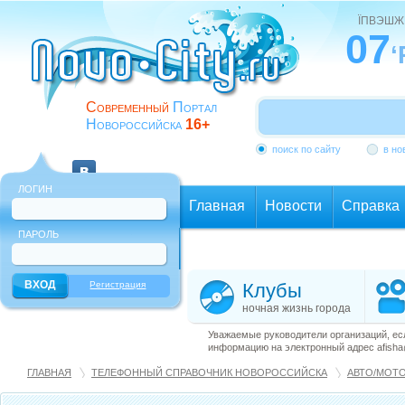
ЇПВЭШЖ
07
‘
Современный
Портал
Новороссийска
16+
поиск по сайту
в но
ЛОГИН
Главная
Новости
Справка
ПАРОЛЬ
Еще
Регистрация
Клубы
ночная жизнь города
Уважаемые руководители организаций, ес
информацию на электронный адрес afisha@
ГЛАВНАЯ
ТЕЛЕФОННЫЙ СПРАВОЧНИК НОВОРОССИЙСКА
АВТО/МОТ