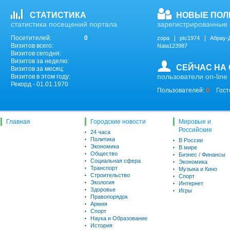
СТАТИСТИКА
НОВЫЕ ПОЛ
статистика посещений портала
зарегистрированные 
Посетителей:
0
zopa
ptc1974
Абрау-
Визитов всего:
Nata123987
Визитов сегодня:
Визитов за неделю:
СЕЙЧАС НА
Визитов за месяц:
пользователи on-line
Визитов в этом году:
Рекорд - 01.01.1970
Пользователей:
0
Гост
Главная
Городские новости
Мировые и
Российские
24 часа
Политика
В России
Экономика
В мире
Общество
Бизнес / Финансы
Социальная сфера
Экономика
Транспорт
Музыка и Кино
Строительство
Спорт
Экология
Интернет
Здоровье
Игры
Правопорядок
Армия
Спорт
Наука и Образование
История