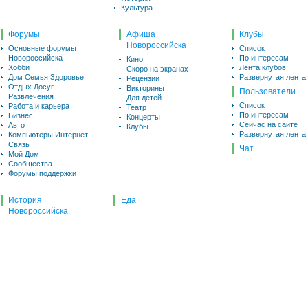
Культура
Форумы
Афиша
Клубы
Новороссийска
Основные форумы
Список
Новороссийска
По интересам
Кино
Хобби
Лента клубов
Скоро на экранах
Дом Семья Здоровье
Развернутая лента
Рецензии
Отдых Досуг
Викторины
Пользователи
Развлечения
Для детей
Список
Работа и карьера
Театр
По интересам
Бизнес
Концерты
Сейчас на сайте
Авто
Клубы
Развернутая лента
Компьютеры Интернет
Связь
Чат
Мой Дом
Сообщества
Форумы поддержки
История
Еда
Новороссийска