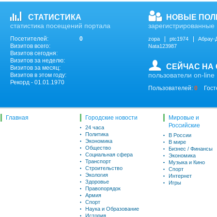
СТАТИСТИКА
НОВЫЕ ПОЛ
статистика посещений портала
зарегистрированные 
Посетителей:
0
zopa
ptc1974
Абрау-
Визитов всего:
Nata123987
Визитов сегодня:
Визитов за неделю:
СЕЙЧАС НА
Визитов за месяц:
пользователи on-line
Визитов в этом году:
Рекорд - 01.01.1970
Пользователей:
0
Гост
Главная
Городские новости
Мировые и
Российские
24 часа
Политика
В России
Экономика
В мире
Общество
Бизнес / Финансы
Социальная сфера
Экономика
Транспорт
Музыка и Кино
Строительство
Спорт
Экология
Интернет
Здоровье
Игры
Правопорядок
Армия
Спорт
Наука и Образование
История