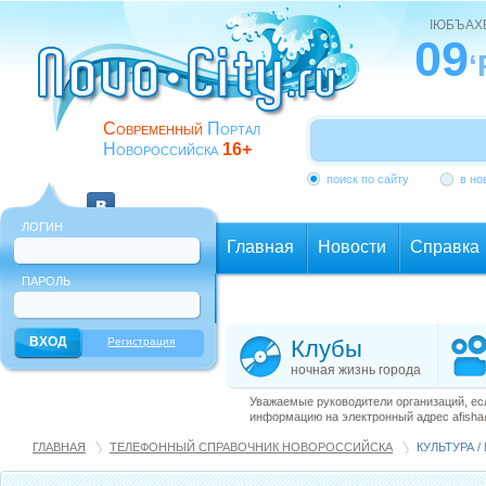
ІЮБЪАХ
09
‘
Современный
Портал
Новороссийска
16+
поиск по сайту
в но
ЛОГИН
Главная
Новости
Справка
ПАРОЛЬ
Еще
Регистрация
Клубы
ночная жизнь города
Уважаемые руководители организаций, ес
информацию на электронный адрес afisha@
ГЛАВНАЯ
ТЕЛЕФОННЫЙ СПРАВОЧНИК НОВОРОССИЙСКА
КУЛЬТУРА /