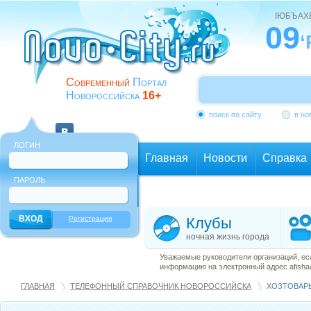
ІЮБЪАХ
09
‘
Современный
Портал
Новороссийска
16+
поиск по сайту
в но
ЛОГИН
Главная
Новости
Справка
ПАРОЛЬ
Еще
Регистрация
Клубы
ночная жизнь города
Уважаемые руководители организаций, ес
информацию на электронный адрес afisha@
ГЛАВНАЯ
ТЕЛЕФОННЫЙ СПРАВОЧНИК НОВОРОССИЙСКА
ХОЗТОВАРЫ