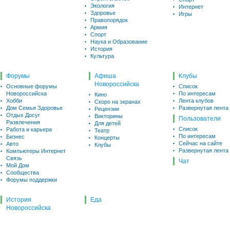
Экология
Интернет
Здоровье
Игры
Правопорядок
Армия
Спорт
Наука и Образование
История
Культура
Форумы
Афиша
Клубы
Новороссийска
Основные форумы
Список
Новороссийска
По интересам
Кино
Хобби
Лента клубов
Скоро на экранах
Дом Семья Здоровье
Развернутая лента
Рецензии
Отдых Досуг
Викторины
Пользователи
Развлечения
Для детей
Список
Работа и карьера
Театр
По интересам
Бизнес
Концерты
Сейчас на сайте
Авто
Клубы
Развернутая лента
Компьютеры Интернет
Связь
Чат
Мой Дом
Сообщества
Форумы поддержки
История
Еда
Новороссийска