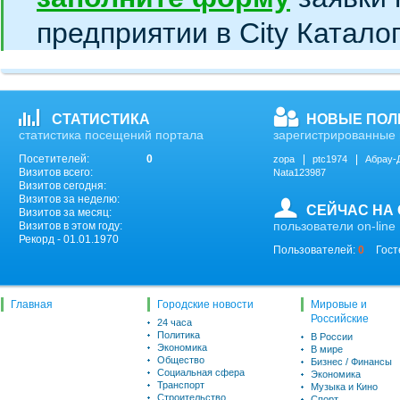
предприятии в City Катало
СТАТИСТИКА
НОВЫЕ ПОЛ
статистика посещений портала
зарегистрированные 
Посетителей:
0
zopa
ptc1974
Абрау-
Визитов всего:
Nata123987
Визитов сегодня:
Визитов за неделю:
СЕЙЧАС НА
Визитов за месяц:
пользователи on-line
Визитов в этом году:
Рекорд - 01.01.1970
Пользователей:
0
Гост
Главная
Городские новости
Мировые и
Российские
24 часа
Политика
В России
Экономика
В мире
Общество
Бизнес / Финансы
Социальная сфера
Экономика
Транспорт
Музыка и Кино
Строительство
Спорт