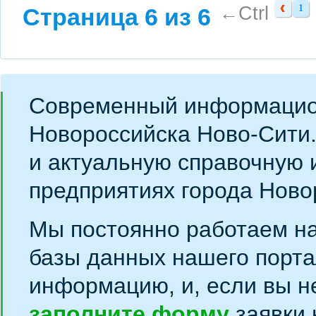
←Ctrl
1
Страница 6 из 6
1
Современный информацио
Новороссийска Ново-Сити
и актуальную справочную 
предприятиях города Ново
Мы постоянно работаем н
базы данных нашего порта
информацию, и, если вы н
заполните форму
заявки 