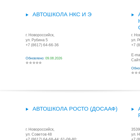
АВТОШКОЛА НКС И Э
г. Новороссийск
,
г. Н
ул. Рубина 5
ул. 
+7 (8617) 64-66-36
+7 (
E-ma
Обновлено:
09.08.2026
Сайт
Обно
АВТОШКОЛА РОСТО (ДОСААФ)
г. Новороссийск
,
3539
ул. Советов 48
ул. 
+7 (8617) 64-68-44; 61-08-80;
+7 (