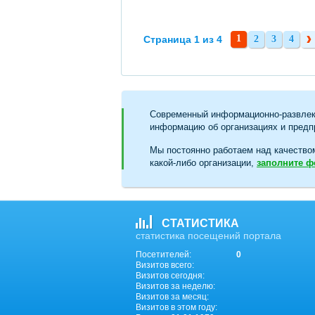
1
Страница 1 из 4
2
3
4
2
3
4
Современный информационно-развлек
информацию об организациях и предпр
Мы постоянно работаем над качество
какой-либо организации,
заполните 
СТАТИСТИКА
статистика посещений портала
Посетителей:
0
Визитов всего:
Визитов сегодня:
Визитов за неделю:
Визитов за месяц:
Визитов в этом году: