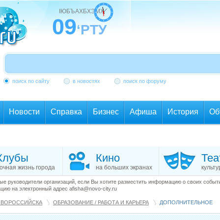
ІЮБЪАХБХЭМХ
09
‘РТУ
поиск по сайту
в новостях
поиск по форуму
Новости
Справка
Бизнес
Афиша
История
Об
Клубы
Кино
Теа
очная жизнь города
на больших экранах
культу
е руководители организаций, если Вы хотите разместить информацию о своих события
ию на электронный адрес afisha@novo-city.ru
ОВОРОССИЙСКА
ОБРАЗОВАНИЕ / РАБОТА И КАРЬЕРА
ДОПОЛНИТЕЛЬНОЕ