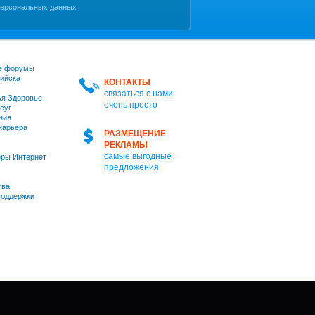
персональных данных
е форумы
ийска
КОНТАКТЫ
связаться с нами
я Здоровье
очень просто
суг
ния
 карьера
РАЗМЕЩЕНИЕ
РЕКЛАМЫ
самые выгодные
ры Интернет
предложения
тва
оддержки