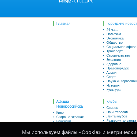
Рекорд - 01.01.1970
Главная
Городские новос
24 часа
Политика
Экономика
Общество
Социальная сфера
Транспорт
Строительство
Экология
Здоровье
Правопорядок
Армия
Спорт
Наука и Образован
История
Культура
Афиша
Клубы
Новороссийска
Список
По интересам
Кино
Лента клубов
Скоро на экранах
Развернутая лента
Рецензии
Викторины
Пользователи
Для детей
Мы используем файлы «Cookie» и метрически
Список
Театр