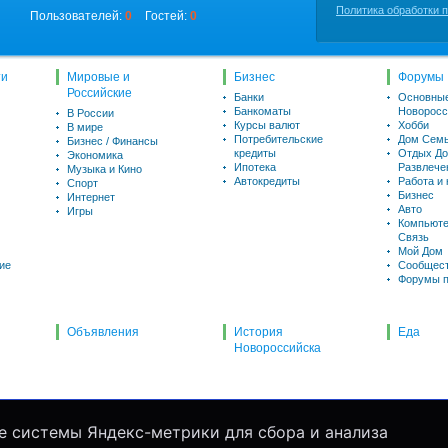
Политика обработки 
Пользователей:
0
Гостей:
0
ти
Мировые и
Бизнес
Форумы
Российские
Банки
Основны
Банкоматы
Новоросс
В России
Курсы валют
Хобби
В мире
Потребительские
Дом Семь
Бизнес / Финансы
кредиты
Отдых До
Экономика
Ипотека
Развлече
Музыка и Кино
Автокредиты
Работа и
Спорт
Бизнес
Интернет
Авто
Игры
Компьюте
Связь
Мой Дом
ие
Сообщес
Форумы п
Объявления
История
Еда
Новороссийска
е системы Яндекс-метрики для сбора и анализа