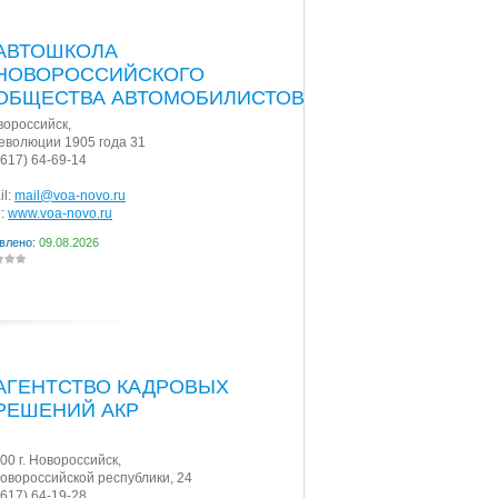
АВТОШКОЛА
НОВОРОССИЙСКОГО
ОБЩЕСТВА АВТОМОБИЛИСТОВ
овороссийск
,
Революции 1905 года 31
8617) 64-69-14
il:
mail@voa-novo.ru
:
www.voa-novo.ru
влено:
09.08.2026
АГЕНТСТВО КАДРОВЫХ
РЕШЕНИЙ АКР
00
г. Новороссийск
,
Новороссийской республики, 24
8617) 64-19-28