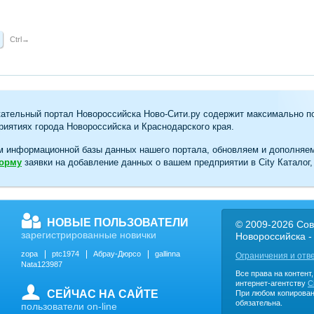
Ctrl→
ательный портал Новороссийска Ново-Сити.ру содержит максимально п
иятиях города Новороссийска и Краснодарского края.
м информационной базы данных нашего портала, обновляем и дополняе
форму
заявки на добавление данных о вашем предприятии в City Каталог,
НОВЫЕ ПОЛЬЗОВАТЕЛИ
© 2009-2026 Сов
зарегистрированные новички
Новороссийска -
zopa
ptc1974
Абрау-Дюрсо
gallinna
Ограничения и отв
Nata123987
Все права на контент
интернет-агентству
C
СЕЙЧАС НА САЙТЕ
При любом копирован
обязательна.
пользователи on-line