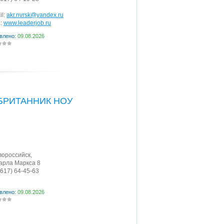
il:
akr.nvrsk@yandex.ru
:
www.leaderjob.ru
влено:
09.08.2026
БРИТАННИК НОУ
овороссийск
,
Карла Маркса 8
8617) 64-45-63
влено:
09.08.2026