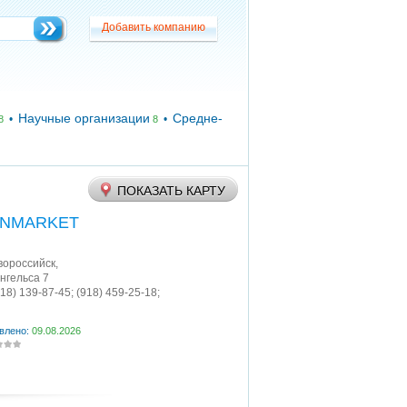
Добавить компанию
Добавить компанию
Научные организации
Средне-
•
•
8
8
ПОКАЗАТЬ КАРТУ
INMARKET
овороссийск
,
Энгельса 7
918) 139-87-45; (918) 459-25-18;
влено:
09.08.2026