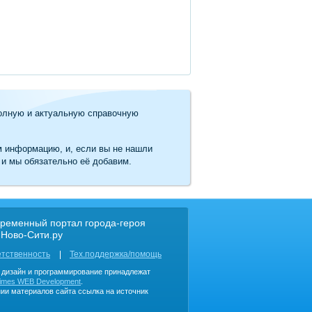
олную и актуальную справочную
м информацию, и, если вы не нашли
 и мы обязательно её добавим.
ременный портал города-героя
 Ново-Сити.ру
етственность
Тех.поддержка/помощь
, дизайн и программирование принадлежат
imes WEB Development
.
ии материалов сайта ссылка на источник