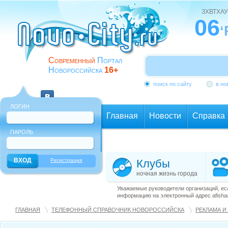
ЗХВТХАУ
06
‘
Современный
Портал
Новороссийска
16+
поиск по сайту
в но
ЛОГИН
Главная
Новости
Справка
ПАРОЛЬ
Еще
Регистрация
Клубы
ночная жизнь города
Уважаемые руководители организаций, ес
информацию на электронный адрес afisha@
ГЛАВНАЯ
ТЕЛЕФОННЫЙ СПРАВОЧНИК НОВОРОССИЙСКА
РЕКЛАМА И