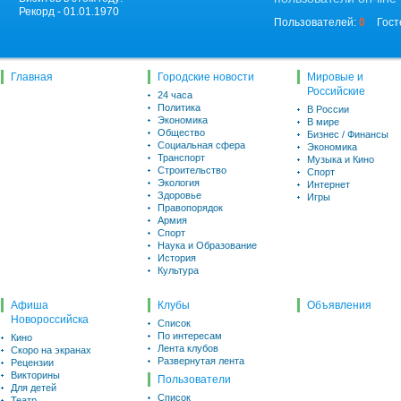
Рекорд - 01.01.1970
Пользователей:
0
Гост
Главная
Городские новости
Мировые и
Российские
24 часа
Политика
В России
Экономика
В мире
Общество
Бизнес / Финансы
Социальная сфера
Экономика
Транспорт
Музыка и Кино
Строительство
Спорт
Экология
Интернет
Здоровье
Игры
Правопорядок
Армия
Спорт
Наука и Образование
История
Культура
Афиша
Клубы
Объявления
Новороссийска
Список
По интересам
Кино
Лента клубов
Скоро на экранах
Развернутая лента
Рецензии
Викторины
Пользователи
Для детей
Список
Театр