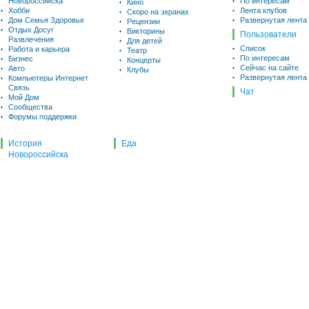
Новороссийска
По интересам
Кино
Хобби
Лента клубов
Скоро на экранах
Дом Семья Здоровье
Развернутая лента
Рецензии
Отдых Досуг
Викторины
Пользователи
Развлечения
Для детей
Список
Работа и карьера
Театр
По интересам
Бизнес
Концерты
Сейчас на сайте
Авто
Клубы
Развернутая лента
Компьютеры Интернет
Связь
Чат
Мой Дом
Сообщества
Форумы поддержки
История
Еда
Новороссийска