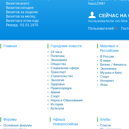
Визитов всего:
Nata123987
Визитов сегодня:
Визитов за неделю:
СЕЙЧАС НА
Визитов за месяц:
пользователи on-line
Визитов в этом году:
Рекорд - 01.01.1970
Пользователей:
0
Гост
Главная
Городские новости
Мировые и
Российские
24 часа
Политика
В России
Экономика
В мире
Общество
Бизнес / Финансы
Социальная сфера
Экономика
Транспорт
Музыка и Кино
Строительство
Спорт
Экология
Интернет
Здоровье
Игры
Правопорядок
Армия
Спорт
Наука и Образование
История
Культура
Форумы
Афиша
Клубы
Новороссийска
Основные форумы
Список