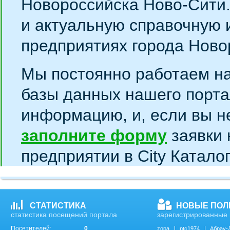
Новороссийска Ново-Сити
и актуальную справочную 
предприятиях города Ново
Мы постоянно работаем н
базы данных нашего порта
информацию, и, если вы н
заполните форму
заявки 
предприятии в City Катало
СТАТИСТИКА
НОВЫЕ ПОЛ
статистика посещений портала
зарегистрированные 
Посетителей:
0
zopa
ptc1974
Абрау-