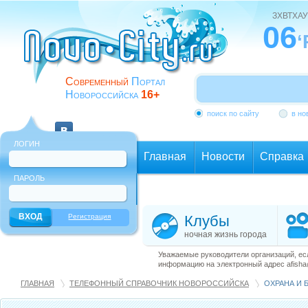
ЗХВТХАУ
06
‘
Современный
Портал
Новороссийска
16+
поиск по сайту
в но
ЛОГИН
Главная
Новости
Справка
ПАРОЛЬ
Еще
Регистрация
Клубы
ночная жизнь города
Уважаемые руководители организаций, ес
информацию на электронный адрес afisha@
ГЛАВНАЯ
ТЕЛЕФОННЫЙ СПРАВОЧНИК НОВОРОССИЙСКА
ОХРАНА И