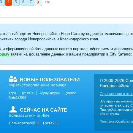
4
3
5
6
7
3
5
6
7
Ctrl→
ательный портал Новороссийска Ново-Сити.ру содержит максимально п
иятиях города Новороссийска и Краснодарского края.
м информационной базы данных нашего портала, обновляем и дополняе
форму
заявки на добавление данных о вашем предприятии в City Каталог,
НОВЫЕ ПОЛЬЗОВАТЕЛИ
© 2009-2026 Сов
зарегистрированные новички
Новороссийска -
zopa
ptc1974
Абрау-Дюрсо
gallinna
Ограничения и отв
Nata123987
Все права на контент
интернет-агентству
C
СЕЙЧАС НА САЙТЕ
При любом копирован
обязательна.
пользователи on-line
Политика обработки 
Пользователей:
0
Гостей:
0