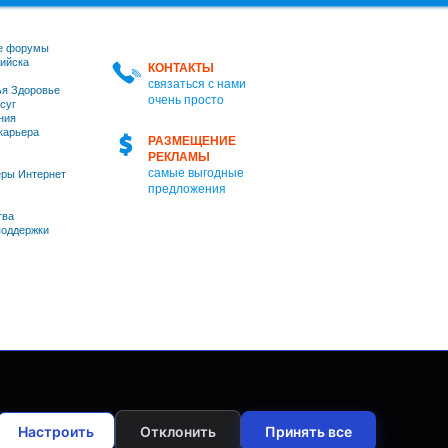
е форумы
ийска
КОНТАКТЫ
связаться с нами
я Здоровье
очень просто
суг
ния
 карьера
РАЗМЕЩЕНИЕ
РЕКЛАМЫ
самые выгодные
ры Интернет
предложения
тва
оддержки
Настроить
Отклонить
Принять все