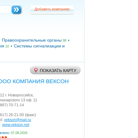
Добавить компанию
Добавить компанию
Правоохранительные органы
•
•
38
ия
Системы сигнализации и
•
10
ПОКАЗАТЬ КАРТУ
ООО КОМПАНИЯ ВЕКСОН
12
г. Новороссийск
,
уначарского 13 оф. 11
9887) 70-71-14
8617) 26-21-00
(факс)
il:
vekson@mail.ru
:
www.vekson.net
влено:
07.08.2026