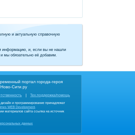
олную и актуальную справочную
м информацию, и, если вы не нашли
 и мы обязательно её добавим.
ременный портал города-героя
 Ново-Сити.ру
етственность
Тех.поддержка/помощь
, дизайн и программирование принадлежат
imes WEB Development
.
ии материалов сайта ссылка на источник
персональных данных