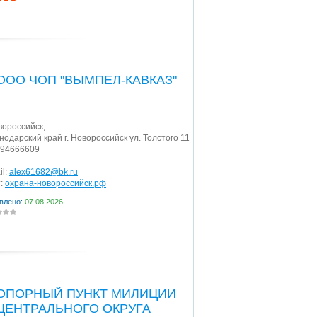
ООО ЧОП "ВЫМПЕЛ-КАВКАЗ"
овороссийск
,
нодарский край г. Новороссийск ул. Толстого 11
94666609
il:
alex61682@bk.ru
:
охрана-новороссийск.рф
влено:
07.08.2026
ОПОРНЫЙ ПУНКТ МИЛИЦИИ
ЦЕНТРАЛЬНОГО ОКРУГА