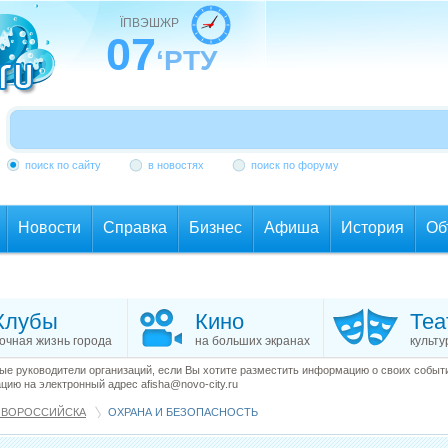
ЇПВЭШЖР
07
‘РТУ
поиск по сайту
в новостях
поиск по форуму
Новости
Справка
Бизнес
Афиша
История
Об
Клубы
Кино
Теа
очная жизнь города
на больших экранах
культу
е руководители организаций, если Вы хотите разместить информацию о своих события
ию на электронный адрес afisha@novo-city.ru
ОВОРОССИЙСКА
ОХРАНА И БЕЗОПАСНОСТЬ