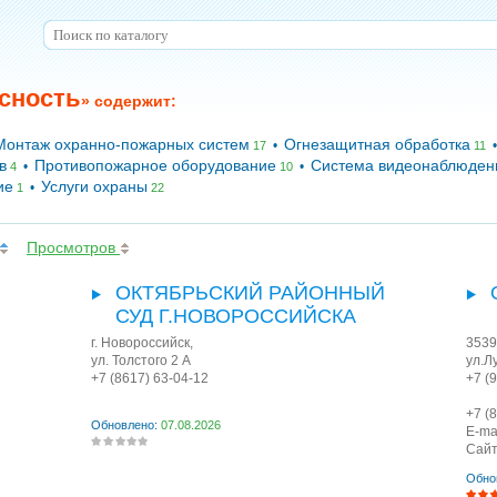
сность
» содержит:
Монтаж охранно-пожарных систем
Огнезащитная обработка
•
17
11
в
Противопожарное оборудование
Система видеонаблюден
•
•
4
10
ие
Услуги охраны
•
1
22
Просмотров
ОКТЯБРЬСКИЙ РАЙОННЫЙ
СУД Г.НОВОРОССИЙСКА
г. Новороссийск
,
3539
ул. Толстого 2 А
ул.Л
+7 (8617) 63-04-12
+7 (
+7 (
Обновлено:
07.08.2026
E-ma
Сайт
Обно