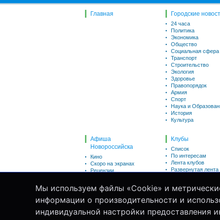
Главная
Городские новос
24 часа
Политика
Экономика
Общество
Социальная сфера
Транспорт
Строительство
Экология
Здоровье
Правопорядок
Армия
Спорт
Наука и Образован
История
Культура
Афиша
Клубы
Новороссийска
Список
По интересам
Кино
Лента клубов
Скоро на экранах
Развернутая лента
Рецензии
Викторины
Пользователи
Для детей
Мы используем файлы «Cookie» и метрически
Список
Театр
По интересам
информации о производительности и использо
Концерты
Сейчас на сайте
Клубы
индивидуальной настройки предоставления 
Развернутая лента