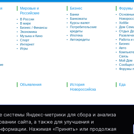
ти
Мировые и
Бизнес
Форумы
Российские
Банки
Основны
Банкоматы
Новоросс
В России
Курсы валют
Хобби
В мире
Потребительские
Дом Семь
Бизнес / Финансы
кредиты
Отдых До
Экономика
Ипотека
Развлече
Музыка и Кино
Автокредиты
Работа и
Спорт
Бизнес
Интернет
Авто
Игры
Компьюте
Связь
Мой Дом
ие
Сообщес
Форумы п
Объявления
История
Еда
Новороссийска
е системы Яндекс-метрики для сбора и анализа
вании сайта, а также для улучшения и
информации. Нажимая «Принять» или продолжая