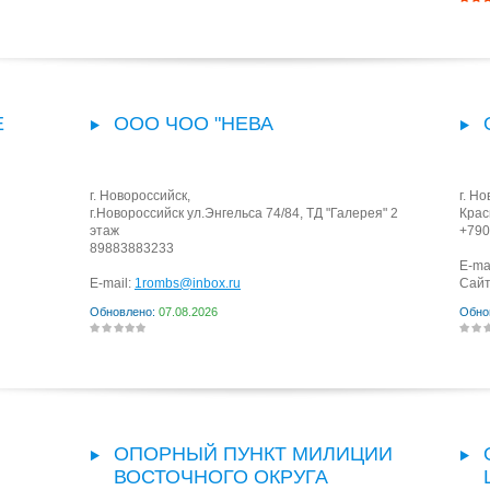
Е
ООО ЧОО "НЕВА
г. Новороссийск
,
г. Н
г.Новороссийск ул.Энгельса 74/84, ТД "Галерея" 2
Крас
этаж
+790
89883883233
E-ma
E-mail:
1rombs@inbox.ru
Сайт
Обновлено:
07.08.2026
Обно
ОПОРНЫЙ ПУНКТ МИЛИЦИИ
ВОСТОЧНОГО ОКРУГА