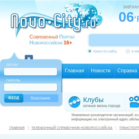
ЗХВТХАУ
06
‘
Современный
Портал
Новороссийска
16+
поиск по сайту
в но
ЛОГИН
Главная
Новости
Справка
ПАРОЛЬ
Еще
Регистрация
Клубы
ночная жизнь города
Уважаемые руководители организаций, ес
информацию на электронный адрес afisha@
ГЛАВНАЯ
ТЕЛЕФОННЫЙ СПРАВОЧНИК НОВОРОССИЙСКА
ТРАНСПОРТ