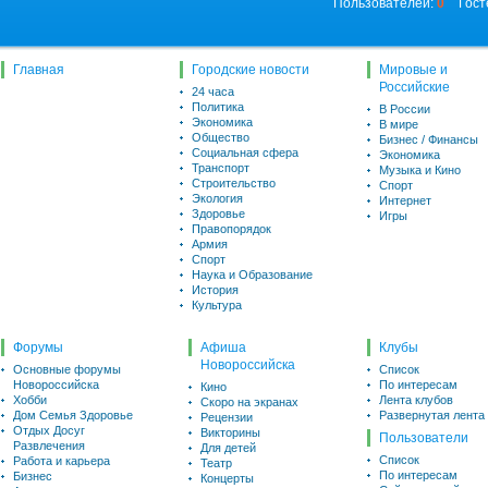
Пользователей:
0
Гост
Главная
Городские новости
Мировые и
Российские
24 часа
Политика
В России
Экономика
В мире
Общество
Бизнес / Финансы
Социальная сфера
Экономика
Транспорт
Музыка и Кино
Строительство
Спорт
Экология
Интернет
Здоровье
Игры
Правопорядок
Армия
Спорт
Наука и Образование
История
Культура
Форумы
Афиша
Клубы
Новороссийска
Основные форумы
Список
Новороссийска
По интересам
Кино
Хобби
Лента клубов
Скоро на экранах
Дом Семья Здоровье
Развернутая лента
Рецензии
Отдых Досуг
Викторины
Пользователи
Развлечения
Для детей
Список
Работа и карьера
Театр
По интересам
Бизнес
Концерты