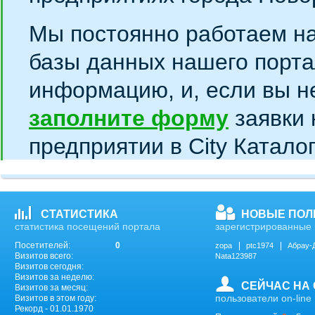
Мы постоянно работаем н
базы данных нашего порта
информацию, и, если вы н
заполните форму
заявки 
предприятии в City Катало
СТАТИСТИКА
НОВЫЕ ПОЛ
статистика посещений портала
зарегистрированные 
Посетителей:
0
zopa
ptc1974
Абрау-
Визитов всего:
Nata123987
Визитов сегодня:
Визитов за неделю:
СЕЙЧАС НА
Визитов за месяц:
пользователи on-line
Визитов в этом году:
Рекорд - 01.01.1970